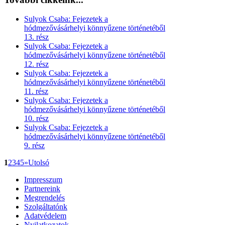
Sulyok Csaba: Fejezetek a
hódmezővásárhelyi könnyűzene történetéből
13. rész
Sulyok Csaba: Fejezetek a
hódmezővásárhelyi könnyűzene történetéből
12. rész
Sulyok Csaba: Fejezetek a
hódmezővásárhelyi könnyűzene történetéből
11. rész
Sulyok Csaba: Fejezetek a
hódmezővásárhelyi könnyűzene történetéből
10. rész
Sulyok Csaba: Fejezetek a
hódmezővásárhelyi könnyűzene történetéből
9. rész
1
2
3
4
5
»
Utolsó
Impresszum
Partnereink
Megrendelés
Szolgáltatónk
Adatvédelem
Nyilatkozatok