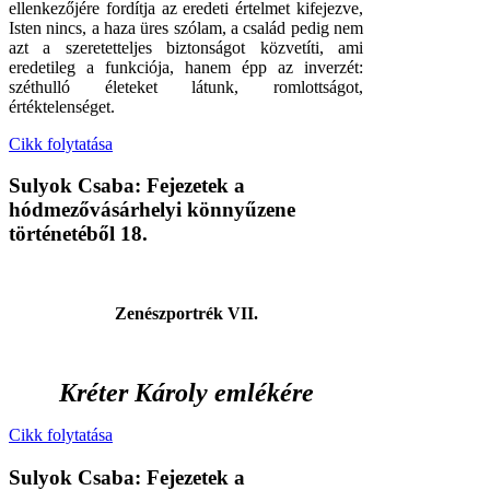
ellenkezőjére fordítja az eredeti értelmet kifejezve,
Isten nincs, a haza üres szólam, a család pedig nem
azt a szeretetteljes biztonságot közvetíti, ami
eredetileg a funkciója, hanem épp az inverzét:
széthulló életeket látunk, romlottságot,
értéktelenséget.
Cikk folytatása
Sulyok Csaba: Fejezetek a
hódmezővásárhelyi könnyűzene
történetéből 18.
Zenészportrék VII.
Kréter Károly emlékére
Cikk folytatása
Sulyok Csaba: Fejezetek a