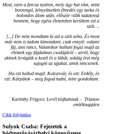
Most, ezen a furcsa nyáron, mely úgy hat rám, mint
borzongó, kényelmetlen ébredés egy tarka és
bolondos álom után, először válik tudatossá
bennem, hogy egész életemben kerültem ezt a
szót….
[...] De nem mondtam ki azt a szót soha. És most
már nem is tudom kimondani, csak ennyit: valami
fáj, ami nincs. Valamikor hallani fogsz majd az
életnek egy fájdalmas csodájáról – arról, hogy
akinek levágták a kezét és a lábát, sokáig érzi még
sajogni az ujjakat, amik nincsenek.
Ha ezt hallod majd: Kolozsvár, és ezt: Erdély, és
ezt: Kárpátok – meg fogod tudni, mire gondoltam.
Karinthy Frigyes: Levél kisfiamnak – Trianon
emléknapjára
Cikk folytatása
Sulyok Csaba: Fejezetek a
hódmezővásárhelyi könnyűzene