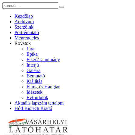
Kezdőlap
Archívum
Szerzőink
Portrémutató
Megrendelés
Rovatok
Líra
Epika
Esszé/Tanulmány
Interjú
Galéria
Bemutató
Kiállítás
Film-, és Hangtár
Idézetek
Évfordulók
Aktuális lapszám tartalom
Hód-Biotech Kiadó