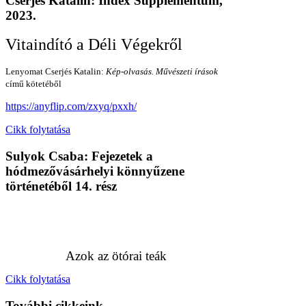
Cserjés Katalin: Index Supplementum,
2023.
Vitaindító a Déli Végekről
Lenyomat Cserjés Katalin:
Kép-olvasás. Művészeti írások
című kötetéből
https://anyflip.com/zxyq/pxxh/
Cikk folytatása
Sulyok Csaba: Fejezetek a
hódmezővásárhelyi könnyűzene
történetéből 14. rész
Azok az ötórai teák
Cikk folytatása
További cikkeink...