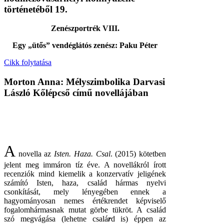
történetéből 19.
Zenészportrék VIII.
Egy „ütős” vendéglátós zenész: Paku Péter
Cikk folytatása
Morton Anna: Mélyszimbolika Darvasi
László Kőlépcső című novellájában
A
novella az
Isten. Haza. Csal
. (2015) kötetben
jelent meg immáron tíz éve. A novellákról írott
recenziók mind kiemelik a konzervatív jeligének
számító Isten, haza, család hármas nyelvi
csonkítását, mely lényegében ennek a
hagyományosan nemes értékrendet képviselő
fogalomhármasnak mutat görbe tükröt. A család
szó megvágása (lehetne csalá
r
d is) éppen az