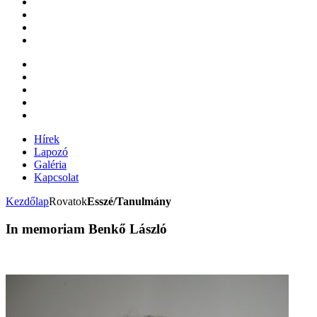
Hírek
Lapozó
Galéria
Kapcsolat
Kezdőlap
Rovatok
Esszé/Tanulmány
In memoriam Benkő László