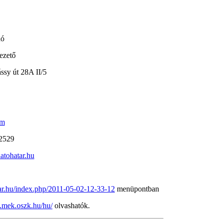
dó
ezető
sy út 28A II/5
om
 2529
latohatar.hu
tar.hu/index.php/2011-05-02-12-33-12
menüpontban
.mek.oszk.hu/hu/
olvashatók.