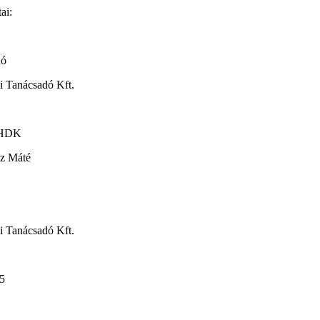
ai:
dó
i Tanácsadó Kft.
: HDK
sz Máté
i Tanácsadó Kft.
/5