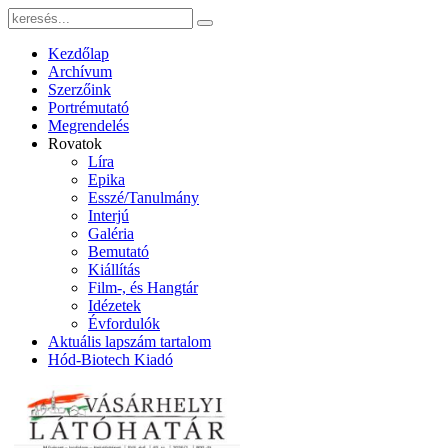
Kezdőlap
Archívum
Szerzőink
Portrémutató
Megrendelés
Rovatok
Líra
Epika
Esszé/Tanulmány
Interjú
Galéria
Bemutató
Kiállítás
Film-, és Hangtár
Idézetek
Évfordulók
Aktuális lapszám tartalom
Hód-Biotech Kiadó