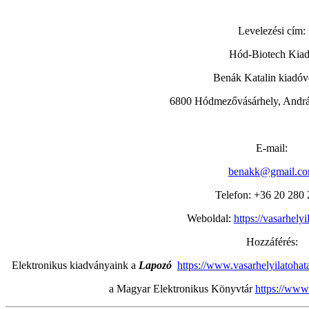
Levelezési cím:
Hód-Biotech Kia
Benák Katalin kiadóv
6800 Hódmezővásárhely, András
E-mail:
benakk@gmail.c
Telefon: +36 20 280
Weboldal:
https://vasarhelyi
Hozzáférés:
Elektronikus kiadványaink a
Lapozó
https://www.vasarhelyilatoha
a Magyar Elektronikus Könyvtár
https://www