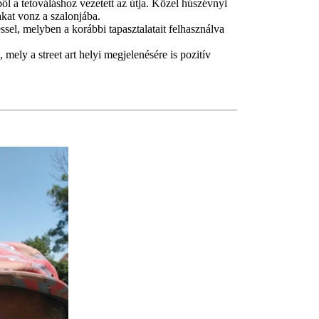
yből a tetováláshoz vezetett az útja. Közel húszévnyi
akat vonz a szalonjába.
téssel, melyben a korábbi tapasztalatait felhasználva
mely a street art helyi megjelenésére is pozitív