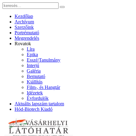
Kezdőlap
Archívum
Szerzőink
Portrémutató
Megrendelés
Rovatok
Líra
Epika
Esszé/Tanulmány
Interjú
Galéria
Bemutató
Kiállítás
Film-, és Hangtár
Idézetek
Évfordulók
Aktuális lapszám tartalom
Hód-Biotech Kiadó