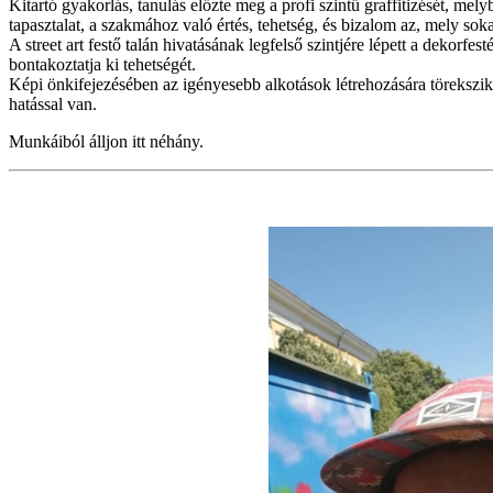
Kitartó gyakorlás, tanulás előzte meg a profi szintű graffitizését, mel
tapasztalat, a szakmához való értés, tehetség, és bizalom az, mely sok
A street art festő talán hivatásának legfelső szintjére lépett a dekorfes
bontakoztatja ki tehetségét.
Képi önkifejezésében az igényesebb alkotások létrehozására törekszik, 
hatással van.
Munkáiból álljon itt néhány.