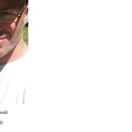
festő
l)