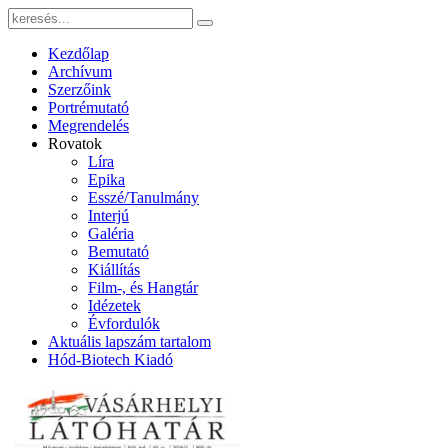
Kezdőlap
Archívum
Szerzőink
Portrémutató
Megrendelés
Rovatok
Líra
Epika
Esszé/Tanulmány
Interjú
Galéria
Bemutató
Kiállítás
Film-, és Hangtár
Idézetek
Évfordulók
Aktuális lapszám tartalom
Hód-Biotech Kiadó