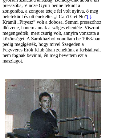
presszóba, Vincze Gyuri benne feküdt a
zongorába, a zongora teteje fel volt nyitva, ő meg
belefeküdt és ott énekelte: „I Can't Get No”
[l]
.
Krámli „Pityesz” volt a dobosa. Semmi presszóhoz
illő zene, hanem annak a szöges ellentéte. Viszont
megengedték, mert csurig volt, annyira vonzotta a
közönséget. A Sarokházból vonultam be 1968-ban,
pedig megígérték, hogy mivel Szegeden a
Fegyveres Erők Klubjában zenéltünk a Kristállyal,
nem fognak bevinni, én meg bevettem ezt a
maszlagot.