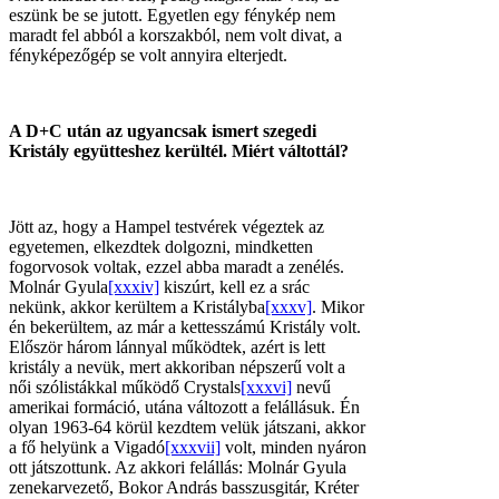
eszünk be se jutott. Egyetlen egy fénykép nem
maradt fel abból a korszakból, nem volt divat, a
fényképezőgép se volt annyira elterjedt.
A D+C után az ugyancsak ismert szegedi
Kristály együtteshez kerültél. Miért váltottál?
Jött az, hogy a Hampel testvérek végeztek az
egyetemen, elkezdtek dolgozni, mindketten
fogorvosok voltak, ezzel abba maradt a zenélés.
Molnár Gyula
[xxxiv]
kiszúrt, kell ez a srác
nekünk, akkor kerültem a Kristályba
[xxxv]
. Mikor
én bekerültem, az már a kettesszámú Kristály volt.
Először három lánnyal működtek, azért is lett
kristály a nevük, mert akkoriban népszerű volt a
női szólistákkal működő Crystals
[xxxvi]
nevű
amerikai formáció, utána változott a felállásuk. Én
olyan 1963-64 körül kezdtem velük játszani, akkor
a fő helyünk a Vigadó
[xxxvii]
volt, minden nyáron
ott játszottunk. Az akkori felállás: Molnár Gyula
zenekarvezető, Bokor András basszusgitár, Kréter