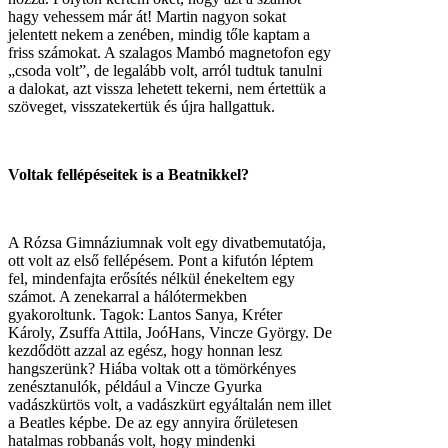
hagy vehessem már át! Martin nagyon sokat
jelentett nekem a zenében, mindig tőle kaptam a
friss számokat. A szalagos Mambó magnetofon egy
„csoda volt”, de legalább volt, arról tudtuk tanulni
a dalokat, azt vissza lehetett tekerni, nem értettük a
szöveget, visszatekertük és újra hallgattuk.
Voltak fellépéseitek is a Beatnikkel?
A Rózsa Gimnáziumnak volt egy divatbemutatója,
ott volt az első fellépésem. Pont a kifutón léptem
fel, mindenfajta erősítés nélkül énekeltem egy
számot. A zenekarral a hálótermekben
gyakoroltunk. Tagok: Lantos Sanya, Kréter
Károly, Zsuffa Attila, JoóHans, Vincze György. De
kezdődött azzal az egész, hogy honnan lesz
hangszerünk? Hiába voltak ott a tömörkényes
zenésztanulók, például a Vincze Gyurka
vadászkürtös volt, a vadászkürt egyáltalán nem illet
a Beatles képbe. De az egy annyira őrületesen
hatalmas robbanás volt, hogy mindenki