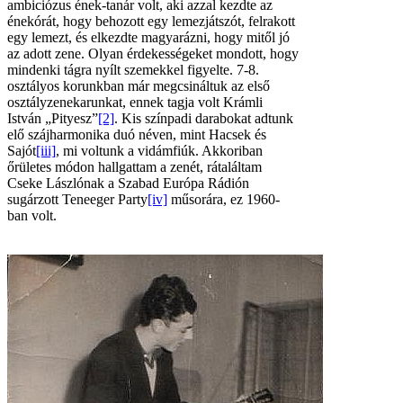
ambiciózus ének-tanár volt, aki azzal kezdte az
énekórát, hogy behozott egy lemezjátszót, felrakott
egy lemezt, és elkezdte magyarázni, hogy mitől jó
az adott zene. Olyan érdekességeket mondott, hogy
mindenki tágra nyílt szemekkel figyelte. 7-8.
osztályos korunkban már megcsináltuk az első
osztályzenekarunkat, ennek tagja volt Krámli
István „Pityesz”
[2]
. Kis színpadi darabokat adtunk
elő szájharmonika duó néven, mint Hacsek és
Sajót
[iii]
, mi voltunk a vidámfiúk. Akkoriban
őrületes módon hallgattam a zenét, rátaláltam
Cseke Lászlónak a Szabad Európa Rádión
sugárzott Teneeger Party
[iv]
műsorára, ez 1960-
ban volt.