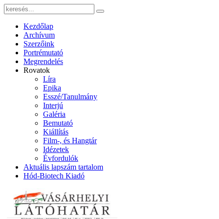
Kezdőlap
Archívum
Szerzőink
Portrémutató
Megrendelés
Rovatok
Líra
Epika
Esszé/Tanulmány
Interjú
Galéria
Bemutató
Kiállítás
Film-, és Hangtár
Idézetek
Évfordulók
Aktuális lapszám tartalom
Hód-Biotech Kiadó