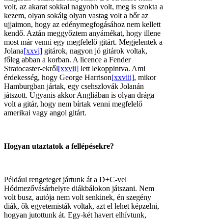
volt, az akarat sokkal nagyobb volt, meg is szokta a
kezem, olyan sokáig olyan vastag volt a bőr az
ujjaimon, hogy az edénymegfogásához nem kellett
kendő. Aztán meggyőztem anyámékat, hogy illene
most már venni egy megfelelő gitárt. Megjelentek a
Jolana
[xxvi]
gitárok, nagyon jó gitárok voltak,
főleg abban a korban. A licence a Fender
Stratocaster-ekről
[xxvii]
lett lekoppintva. Ami
érdekesség, hogy George Harrison
[xxviii]
, mikor
Hamburgban jártak, egy csehszlovák Jolanán
játszott. Ugyanis akkor Angliában is olyan drága
volt a gitár, hogy nem bírtak venni megfelelő
amerikai vagy angol gitárt.
Hogyan utaztatok a fellépésekre?
Például rengeteget jártunk át a D+C-vel
Hódmezővásárhelyre diákbálokon játszani. Nem
volt busz, autója nem volt senkinek, én szegény
diák, ők egyetemisták voltak, azt el lehet képzelni,
hogyan jutottunk át. Egy-két havert elhívtunk,