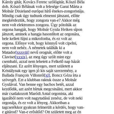
Károly gitár, Kovács Ferenc szólógitár, Kószó Béla
dob. Kószó Bélának volt a felesége Garai Márta a
Molnár Dixieland európai hírű énekes-zongoristája.
Mindig csak úgy tudtunk elmenni játszani, előtte
megkérdeztük, hogy zongora van-e? Akkor még
nem volt elektromos zongora. Úgy pótolták az
orgona hangját, hogy Molnár Gyula Heiken sípon
játszott, aminek a hangja hasonlított az orgonára,
bele kellett fújni a mikrofonba, és ez volt az
orgona. Előnye volt, hogy könnyű volt cipelni,
nem volt nehéz. A németek találták ki a
Matador
[xxxviii]
nevű orognát, előtte volt a
Claviset
[xxxix]
, az meg úgy szólt mint egy
csembaló, azzal nem lehetett a Felkelő nap házát
eljátszani. Ez azért lényeges, mert született a
Kristálynak egy igen jó kis saját szerzemény, a
Ballada François Villonról
[xl]
, Boncz Géza írta a
szövegét. Ezt a klubban raktuk össze a Molnár
Gyulával. Van benne egy bachos betét, azzal
kezdődik, azt azért bírtuk megcsinálni, mert akkor
már csatlakozott Maródi Antal orgonista, aki
igazából nem volt nagytudású zenész, de volt neki
orgonája, és ez volt a lényeg. Akkoriban a
tagcserékkor gyakran felmerült a kérdés, hogy van-
e gitárod? Van-e erősítőd? Ott született meg az én