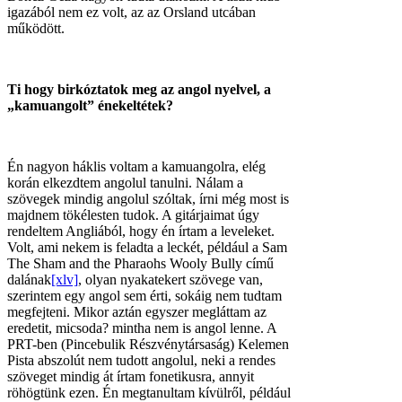
igazából nem ez volt, az az Orsland utcában
működött.
Ti hogy birkóztatok meg az angol nyelvel, a
„kamuangolt” énekeltétek?
Én nagyon háklis voltam a kamuangolra, elég
korán elkezdtem angolul tanulni. Nálam a
szövegek mindig angolul szóltak, írni még most is
majdnem tökélesten tudok. A gitárjaimat úgy
rendeltem Angliából, hogy én írtam a leveleket.
Volt, ami nekem is feladta a leckét, például a Sam
The Sham and the Pharaohs Wooly Bully című
dalának
[xlv]
, olyan nyakatekert szövege van,
szerintem egy angol sem érti, sokáig nem tudtam
megfejteni. Mikor aztán egyszer megláttam az
eredetit, micsoda? mintha nem is angol lenne. A
PRT-ben (Pincebulik Részvénytársaság) Kelemen
Pista abszolút nem tudott angolul, neki a rendes
szöveget mindig át írtam fonetikusra, annyit
röhögtünk ezen. Én megtanultam kívülről, például