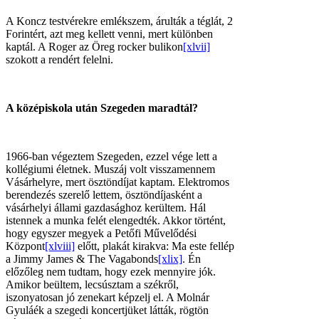
A Koncz testvérekre emlékszem, árulták a téglát, 2
Forintért, azt meg kellett venni, mert különben
kaptál. A Roger az Öreg rocker bulikon
[xlvii]
szokott a rendért felelni.
A középiskola után Szegeden maradtál?
1966-ban végeztem Szegeden, ezzel vége lett a
kollégiumi életnek. Muszáj volt visszamennem
Vásárhelyre, mert ösztöndíjat kaptam. Elektromos
berendezés szerelő lettem, ösztöndíjasként a
vásárhelyi állami gazdasághoz kerültem. Hál
istennek a munka felét elengedték. Akkor történt,
hogy egyszer megyek a Petőfi Művelődési
Központ
[xlviii]
előtt, plakát kirakva: Ma este fellép
a Jimmy James & The Vagabonds
[xlix]
. Én
előzőleg nem tudtam, hogy ezek mennyire jók.
Amikor beültem, lecsúsztam a székről,
iszonyatosan jó zenekart képzelj el. A Molnár
Gyuláék a szegedi koncertjüket látták, rögtön