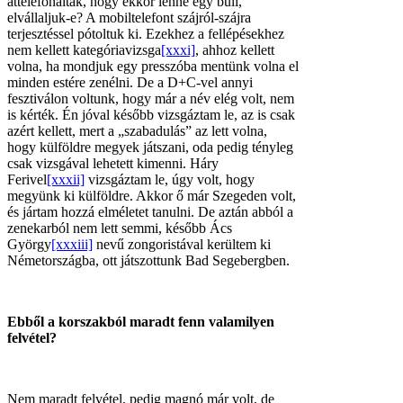
áttelefonáltak, hogy ekkor lenne egy buli,
elvállaljuk-e? A mobiltelefont szájról-szájra
terjesztéssel pótoltuk ki. Ezekhez a fellépésekhez
nem kellett kategóriavizsga
[xxxi]
, ahhoz kellett
volna, ha mondjuk egy presszóba mentünk volna el
minden estére zenélni. De a D+C-vel annyi
fesztiválon voltunk, hogy már a név elég volt, nem
is kérték. Én jóval később vizsgáztam le, az is csak
azért kellett, mert a „szabadulás” az lett volna,
hogy külföldre megyek játszani, oda pedig tényleg
csak vizsgával lehetett kimenni. Háry
Ferivel
[xxxii]
vizsgáztam le, úgy volt, hogy
megyünk ki külföldre. Akkor ő már Szegeden volt,
és jártam hozzá elméletet tanulni. De aztán abból a
zenekarból nem lett semmi, később Ács
György
[xxxiii]
nevű zongoristával kerültem ki
Németországba, ott játszottunk Bad Segebergben.
Ebből a korszakból maradt fenn valamilyen
felvétel?
Nem maradt felvétel, pedig magnó már volt, de