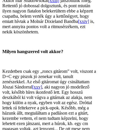
Akkor már Shadowsokat
[xxiii]
játszottunk főleg.
Rettentő jó dobossal dolgoztunk, és pont miután
ilyen nagyon fiatalon belekerültem ebbe a képzett
csapatba, belem verték úgy a kettőnégyet, hogy
emiatt hívtak a Molnár Dixieland Bandba
[xxiv]
is,
mert annyira pontos volt a ritmusérzékem, ezt
nekik köszönhetem.
Milyen hangszered volt akkor?
Kezdetben csak egy „roncs gitárom” volt, viszont a
D+C egy piszok jó zenekar volt, tanult
zenészekkel. Az első gitáromat úgy csináltattam
Jószai Sándorral
[xxv]
, aki nagyon jó modellező
volt, később híres ikonfestő lett. Egy hosszú
deszkából ki volt vágva a gitárnak az alakja, nem
hogy külön a nyak, egyben volt az egész. Dróttal
lettek rá feltekerve a pick-upok. Később, még a
házunk állt, megtaláltam a padláson ezt a gitárt,
kezembe vettem, el nem tudtam képzelni, hogy
lehetett ezen játszani, mert a húrok, kb. egy cm
magasan voltak, azt lenyomi... De ott mese nem