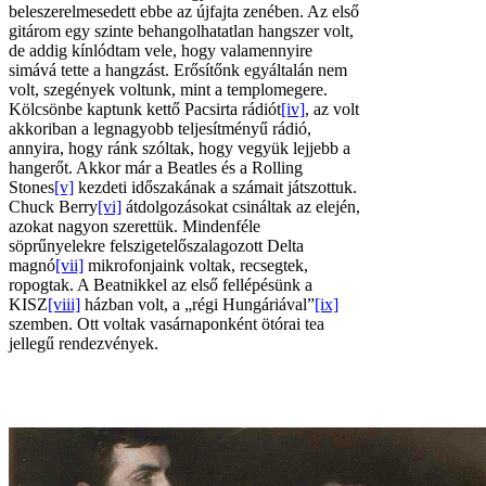
beleszerelmesedett ebbe az újfajta zenében. Az első
gitárom egy szinte behangolhatatlan hangszer volt,
de addig kínlódtam vele, hogy valamennyire
simává tette a hangzást. Erősítőnk egyáltalán nem
volt, szegények voltunk, mint a templomegere.
Kölcsönbe kaptunk kettő Pacsirta rádiót
[iv]
, az volt
akkoriban a legnagyobb teljesítményű rádió,
annyira, hogy ránk szóltak, hogy vegyük lejjebb a
hangerőt. Akkor már a Beatles és a Rolling
Stones
[v]
kezdeti időszakának a számait játszottuk.
Chuck Berry
[vi]
átdolgozásokat csináltak az elején,
azokat nagyon szerettük. Mindenféle
söprűnyelekre felszigetelőszalagozott Delta
magnó
[vii]
mikrofonjaink voltak, recsegtek,
ropogtak. A Beatnikkel az első fellépésünk a
KISZ
[viii]
házban volt, a „régi Hungáriával”
[ix]
szemben. Ott voltak vasárnaponként ötórai tea
jellegű rendezvények.