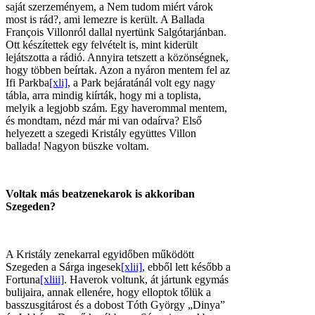
saját szerzeményem, a Nem tudom miért várok
most is rád?, ami lemezre is került. A Ballada
François Villonról dallal nyertünk Salgótarjánban.
Ott készítettek egy felvételt is, mint kiderült
lejátszotta a rádió. Annyira tetszett a közönségnek,
hogy többen beírtak. Azon a nyáron mentem fel az
Ifi Parkba
[xli]
, a Park bejáratánál volt egy nagy
tábla, arra mindig kiírták, hogy mi a toplista,
melyik a legjobb szám. Egy haverommal mentem,
és mondtam, nézd már mi van odaírva? Első
helyezett a szegedi Kristály együttes Villon
ballada! Nagyon büszke voltam.
Voltak más beatzenekarok is akkoriban
Szegeden?
A Kristály zenekarral egyidőben működött
Szegeden a Sárga ingesek
[xlii]
, ebből lett később a
Fortuna
[xliii]
. Haverok voltunk, át jártunk egymás
bulijaira, annak ellenére, hogy elloptok tőlük a
basszusgitárost és a dobost Tóth György „Dinya”