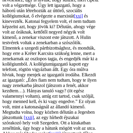
volt a végzettsége. Úgy lett igazgató, hogy a
háború után létrehozták az úttörő, szociális
kollégiumokat, ő elvégezte a marxistát
[xxi]
és
kinevezték. Katonai fegyelem volt, el nem tudtam
képzelni azt, hogy jövök ki? Délután, ahogy vége
volt az óráknak, kettőtől negyed négyik volt
kimenő, a zenekar viszont este játszott. A Hulin
testvérek voltak a zenekarban a szószólók.
Elmentek a szegedi pártbizottsághoz, és mondták,
hogy erre a Kréter Karcsira szükség lenne, mert a
zenekarnak az oszlopos tagja, és engedjék már ki a
kollégiumból. A kollégiumigazgató kapott egy
telefont, rögtön vigyázban állt. Egy óra múlva
hívtak, hogy menjek az igazgatói irodába. Elkezdi
az igazgató: „Édes fiam nem tudtam, hogy te ilyen
nagy zenekarba játszol (játszom a fenét, akkor
kezdtem…). Hányas tanuló vagy? (öt egész
valamennyi voltam), amíg ezt tartod, csak szóljál,
hogy menned kell, és ki vagy engedve.” Ez olyan
volt, mint a katonaságnál az állandó kimenő.
Megtudta volna, hogy közben délután a Jegesben
játszottunk
[xxii]
, az egy hírhedt éjszakai
szórakozó hely volt Szegeden. Ott a kirakatban
zenéltünk, úgy hogy a hátunk mögött volt az utca.