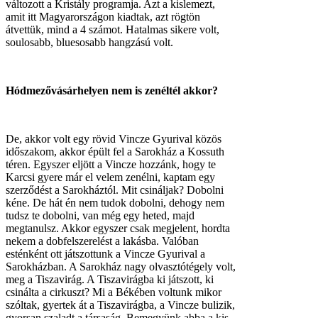
változott a Kristály programja. Azt a kislemezt,
amit itt Magyarországon kiadtak, azt rögtön
átvettük, mind a 4 számot. Hatalmas sikere volt,
soulosabb, bluesosabb hangzású volt.
Hódmezővásárhelyen nem is zenéltél akkor?
De, akkor volt egy rövid Vincze Gyurival közös
időszakom, akkor épült fel a Sarokház a Kossuth
téren. Egyszer eljött a Vincze hozzánk, hogy te
Karcsi gyere már el velem zenélni, kaptam egy
szerződést a Sarokháztól. Mit csináljak? Dobolni
kéne. De hát én nem tudok dobolni, dehogy nem
tudsz te dobolni, van még egy heted, majd
megtanulsz. Akkor egyszer csak megjelent, hordta
nekem a dobfelszerelést a lakásba. Valóban
esténként ott játszottunk a Vincze Gyurival a
Sarokházban. A Sarokház nagy olvasztótégely volt,
meg a Tiszavirág. A Tiszavirágba ki játszott, ki
csinálta a cirkuszt? Mi a Békében voltunk mikor
szóltak, gyertek át a Tiszavirágba, a Vincze bulizik,
gyorsan szaladt a társaság. Bemegyünk abba a kis