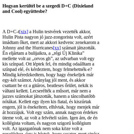
Hogyan kerültél be a szegedi D+C (Dixieland
and Cool) együttesbe?
A D+C-t
[xix]
a Hulin testvérek vezették akkor,
Hulin Pista nagyon jó jazz-zongorista volt, azért
imádtam őket, mert az akkori kedvenc zenekarom a
Johnny and the Hurricanes
[xx]
számait játszották.
Én eljártam a bulijaikra, a „régi Új Klinika”
mellette volt az „orvos gh”, az udvarban volt egy
kis színpad. Ott léptek fel, én mindig odaálltam a
színpad elé, és kérdeztem, hogy felmehetnék-e?
Mindig kéredzkedtem, hogy hagy énekeljek már
egy-két számot. Aránylag jól ment, és akkor
csattant be ez a gitáros, beatleses őrület, nekik is
váltani kellett. Lecserélték a műsort, már nem a
jazzes számokat játszották, hanem a táncolhatóbb
nótákat. Kellett egy ilyen kis fiatal, és kiszúrtak
engem, jól is énekeltem, elhívtak, hogy menjek már
át hozzájuk. Volt egy szám, annak nagyon érdekes
üteme volt, az volt a felvételi szám. Igen ám, de én
kollégista voltam, és nagyon szigorú kollégium
volt. Az igazgatónak nem soka köze volt a
neveléshez, úgy is hívtuk, hogy suszter, mert cipész