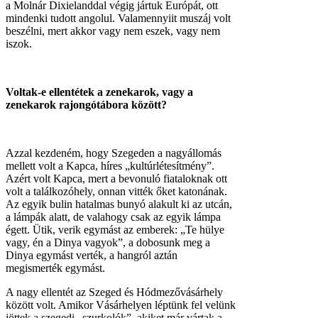
a Molnár Dixielanddal végig jártuk Európát, ott
mindenki tudott angolul. Valamennyiit muszáj volt
beszélni, mert akkor vagy nem eszek, vagy nem
iszok.
Voltak-e ellentétek a zenekarok, vagy a
zenekarok rajongótábora között?
Azzal kezdeném, hogy Szegeden a nagyállomás
mellett volt a Kapca, híres „kultúrlétesítmény”.
Azért volt Kapca, mert a bevonuló fiataloknak ott
volt a találkozóhely, onnan vitték őket katonának.
Az egyik bulin hatalmas bunyó alakult ki az utcán,
a lámpák alatt, de valahogy csak az egyik lámpa
égett. Ütik, verik egymást az emberek: „Te hülye
vagy, én a Dinya vagyok”, a dobosunk meg a
Dinya egymást verték, a hangról aztán
megismerték egymást.
A nagy ellentét az Szeged és Hódmezővásárhely
között volt. Amikor Vásárhelyen léptünk fel velünk
jöttek a szegedi „szurkolók”, akiket már vártak a