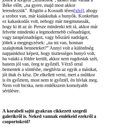
Béke előtt, „na gyere, majd most akkor
lerendezzük”. Rögtön a Kossuth téren
[xlvi]
, ahogy
a szobor van, már kialakultak a bunyók. Konkrétan
ez kakaskodás volt, nehogy már megmutassák,
hogy ki itt az úr. Persze mindenki tett rá, akkor már
felvette mindenki a legmodernebb csőnadrágot,
vagy tarapéznadrágot, vagy bőszárú nadrágot,
jöttek a megjegyzések: „na mi van, honnan
szalajtottak benneteket?” Annyi volt a különbség
napjainkhoz képest, hogy tisztességes bunyó volt,
ha valaki a földre került, akkor nem rugdostak szét,
hanem jól van, öreg te győztél. Vérző orral
bementek a söntésbe, meghívta az egyik a másikat,
jót ittak és kész. De elkellett verni, mert a múltkor
is én győztem, most nem te győztél, én hívlak meg.
Nem volt bicska, nem emlékszem komolyabb
sérülésre.
A korabeli sajtó gyakran cikkezett szegedi
galerikről is. Neked vannak emlékeid ezekről a
csoportokról?