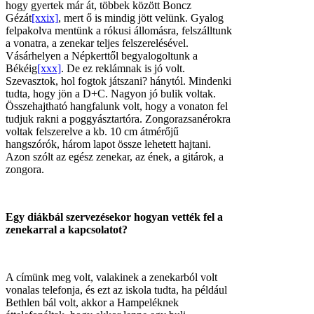
hogy gyertek már át, többek között Boncz
Gézát
[xxix]
, mert ő is mindig jött velünk. Gyalog
felpakolva mentünk a rókusi állomásra, felszálltunk
a vonatra, a zenekar teljes felszerelésével.
Vásárhelyen a Népkerttől begyalogoltunk a
Békéig
[xxx]
. De ez reklámnak is jó volt.
Szevasztok, hol fogtok játszani? hánytól. Mindenki
tudta, hogy jön a D+C. Nagyon jó bulik voltak.
Összehajtható hangfalunk volt, hogy a vonaton fel
tudjuk rakni a poggyásztartóra. Zongorazsanérokra
voltak felszerelve a kb. 10 cm átmérőjű
hangszórók, három lapot össze lehetett hajtani.
Azon szólt az egész zenekar, az ének, a gitárok, a
zongora.
Egy diákbál szervezésekor hogyan vették fel a
zenekarral a kapcsolatot?
A címünk meg volt, valakinek a zenekarból volt
vonalas telefonja, és ezt az iskola tudta, ha például
Bethlen bál volt, akkor a Hampeléknek