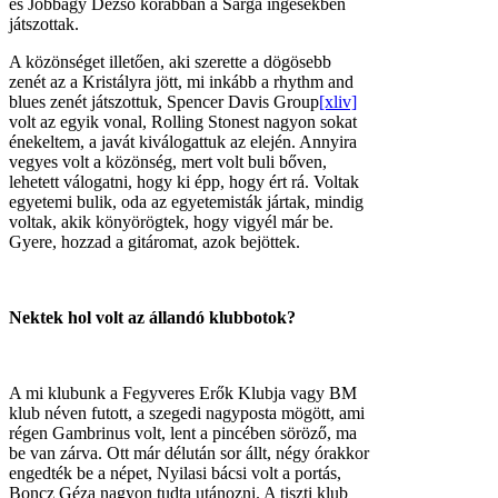
és Jobbágy Dezső korábban a Sárga ingesekben
játszottak.
A közönséget illetően, aki szerette a dögösebb
zenét az a Kristályra jött, mi inkább a rhythm and
blues zenét játszottuk, Spencer Davis Group
[xliv]
volt az egyik vonal, Rolling Stonest nagyon sokat
énekeltem, a javát kiválogattuk az elején. Annyira
vegyes volt a közönség, mert volt buli bőven,
lehetett válogatni, hogy ki épp, hogy ért rá. Voltak
egyetemi bulik, oda az egyetemisták jártak, mindig
voltak, akik könyörögtek, hogy vigyél már be.
Gyere, hozzad a gitáromat, azok bejöttek.
Nektek hol volt az állandó klubbotok?
A mi klubunk a Fegyveres Erők Klubja vagy BM
klub néven futott, a szegedi nagyposta mögött, ami
régen Gambrinus volt, lent a pincében söröző, ma
be van zárva. Ott már délután sor állt, négy órakkor
engedték be a népet, Nyilasi bácsi volt a portás,
Boncz Géza nagyon tudta utánozni. A tiszti klub