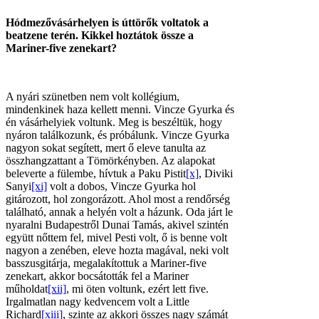
Hódmezővásárhelyen is úttörők voltatok a
beatzene terén. Kikkel hoztátok össze a
Mariner-five zenekart?
A nyári szünetben nem volt kollégium,
mindenkinek haza kellett menni. Vincze Gyurka és
én vásárhelyiek voltunk. Meg is beszéltük, hogy
nyáron találkozunk, és próbálunk. Vincze Gyurka
nagyon sokat segített, mert ő eleve tanulta az
összhangzattant a Tömörkényben. Az alapokat
beleverte a fülembe, hívtuk a Paku Pistit
[x]
, Diviki
Sanyi
[xi]
volt a dobos, Vincze Gyurka hol
gitározott, hol zongorázott. Ahol most a rendőrség
található, annak a helyén volt a házunk. Oda járt le
nyaralni Budapestről Dunai Tamás, akivel szintén
együtt nőttem fel, mivel Pesti volt, ő is benne volt
nagyon a zenében, eleve hozta magával, neki volt
basszusgitárja, megalakítottuk a Mariner-five
zenekart, akkor bocsátották fel a Mariner
műholdat
[xii]
, mi öten voltunk, ezért lett five.
Irgalmatlan nagy kedvencem volt a Little
Richard
[xiii]
, szinte az akkori összes nagy számát