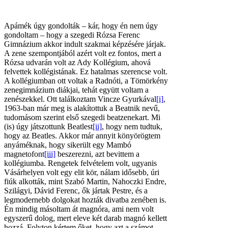
Apámék úgy gondolták – kár, hogy én nem úgy
gondoltam – hogy a szegedi Rózsa Ferenc
Gimnázium akkor indult szakmai képzésére járjak.
A zene szempontjából azért volt ez fontos, mert a
Rózsa udvarán volt az Ady Kollégium, ahová
felvettek kollégistának. Ez hatalmas szerencse volt.
A kollégiumban ott voltak a Radnóti, a Tömörkény
zenegimnázium diákjai, tehát együtt voltam a
zenészekkel. Ott találkoztam Vincze Gyurkával
[i]
,
1963-ban már meg is alakítottuk a Beatnik nevű,
tudomásom szerint első szegedi beatzenekart. Mi
(is) úgy játszottunk Beatlest
[ii]
, hogy nem tudtuk,
hogy az Beatles. Akkor már annyit könyörögtem
anyáméknak, hogy sikerült egy Mambó
magnetofont
[iii]
beszerezni, azt bevittem a
kollégiumba. Rengetek felvételem volt, ugyanis
Vásárhelyen volt egy elit kör, nálam idősebb, úri
fiúk alkották, mint Szabó Martin, Nahoczki Endre,
Szilágyi, Dávid Ferenc, ők jártak Pestre, és a
legmodernebb dolgokat hozták divatba zenében is.
Én mindig másoltam át magnóra, ami nem volt
egyszerű dolog, mert eleve két darab magnó kellett
hozzá. Folyton kértem őket, hogy azt a számot