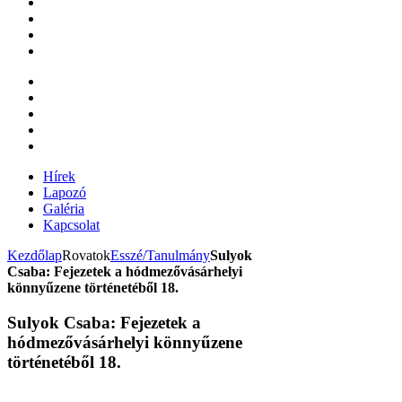
Hírek
Lapozó
Galéria
Kapcsolat
Kezdőlap
Rovatok
Esszé/Tanulmány
Sulyok
Csaba: Fejezetek a hódmezővásárhelyi
könnyűzene történetéből 18.
Sulyok Csaba: Fejezetek a
hódmezővásárhelyi könnyűzene
történetéből 18.