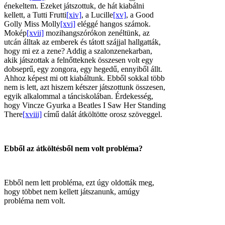
énekeltem. Ezeket játszottuk, de hát kiabálni
kellett, a Tutti Frutti
[xiv]
, a Lucille
[xv]
, a Good
Golly Miss Molly
[xvi]
eléggé hangos számok.
Mokép
[xvii]
mozihangszórókon zenéltünk, az
utcán álltak az emberek és tátott szájjal hallgatták,
hogy mi ez a zene? Addig a szalonzenekarban,
akik játszottak a felnőtteknek összesen volt egy
dobseprű, egy zongora, egy hegedű, ennyiből állt.
Ahhoz képest mi ott kiabáltunk. Ebből sokkal több
nem is lett, azt hiszem kétszer játszottunk összesen,
egyik alkalommal a tánciskolában. Érdekesség,
hogy Vincze Gyurka a Beatles I Saw Her Standing
There
[xviii]
című dalát átköltötte orosz szöveggel.
Ebből az átköltésből nem volt probléma?
Ebből nem lett probléma, ezt úgy oldották meg,
hogy többet nem kellett játszanunk, amúgy
probléma nem volt.