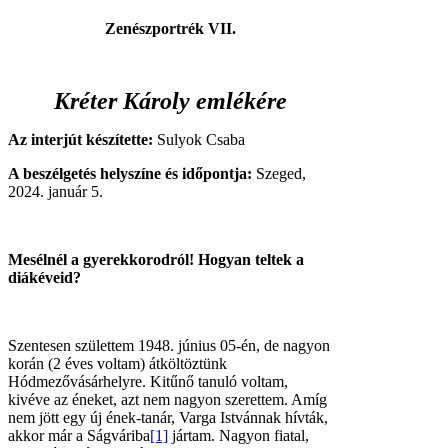
Zenészportrék VII.
Kréter Károly emlékére
Az interjút készítette:
Sulyok Csaba
A beszélgetés helyszíne és időpontja:
Szeged,
2024. január 5.
Mesélnél a gyerekkorodról! Hogyan teltek a
diákéveid?
Szentesen születtem 1948. június 05-én, de nagyon
korán (2 éves voltam) átköltöztünk
Hódmezővásárhelyre. Kitűnő tanuló voltam,
kivéve az éneket, azt nem nagyon szerettem. Amíg
nem jött egy új ének-tanár, Varga Istvánnak hívták,
akkor már a Ságváriba
[1]
jártam. Nagyon fiatal,