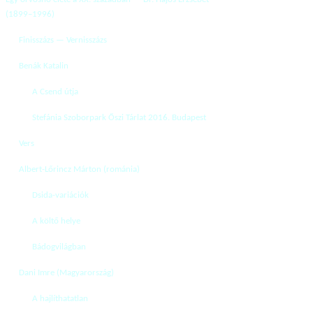
(1899–1996)
Finisszázs — Vernisszázs
Benák Katalin
A Csend útja
Stefánia Szoborpark Őszi Tárlat 2016. Budapest
Vers
Albert-Lőrincz Márton (románia)
Dsida-variációk
A költő helye
Bádogvilágban
Dani Imre (Magyarország)
A hajlíthatatlan