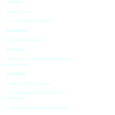
Nagy Imre
A vásárhelyi csoda
—
A 63. Vásárhelyi Őszi Tárlatról
Rapcsák Katalin
Alkotóházak újjászületése
Szabó Dániel
Füredi emlék — Vásárhelyi művészek kiállítása a
Balatoni Galériában
Benák Katalin
A hagyomány élő folytonossága
—
Beszélgetés Erdős Péter és Hézső Ferenc
festőművészekkel
A művészet társadalomban betöltött szerepe