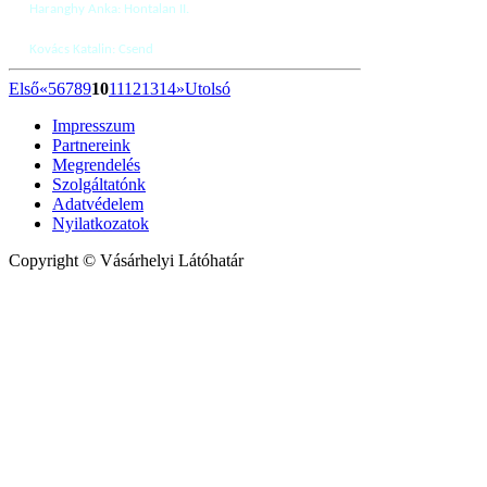
Haranghy Anka: Hontalan II.
Kovács Katalin: Csend
Első
«
5
6
7
8
9
10
11
12
13
14
»
Utolsó
Impresszum
Partnereink
Megrendelés
Szolgáltatónk
Adatvédelem
Nyilatkozatok
Copyright © Vásárhelyi Látóhatár