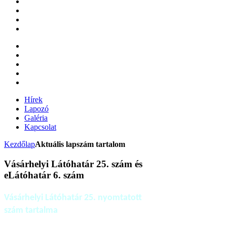
Hírek
Lapozó
Galéria
Kapcsolat
Kezdőlap
Aktuális lapszám tartalom
Vásárhelyi Látóhatár 25. szám és
eLátóhatár 6. szám
Vásárhelyi Látóhatár 25. nyomtatott
szám tartalma