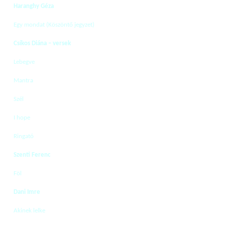
Haranghy Géza
Egy mondat (Köszöntő jegyzet)
Csíkos Diána – versek
Lebegve
Mantra
Szél
I hope
Ringató
Szenti Ferenc
Föl
Dani Imre
Akinek lelke