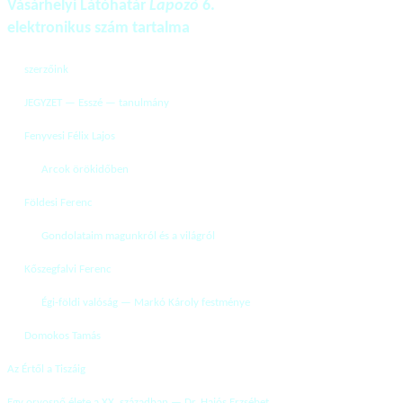
Vásárhelyi Látóhatár
Lapozó
6.
elektronikus szám tartalma
szerzőink
JEGYZET — Esszé — tanulmány
Fenyvesi Félix Lajos
Arcok örökidőben
Földesi Ferenc
Gondolataim magunkról és a világról
Kőszegfalvi Ferenc
Égi-földi valóság — Markó Károly festménye
Domokos Tamás
Az Értől a Tiszáig
Egy orvosnő élete a XX. században — Dr. Hajós Erzsébet