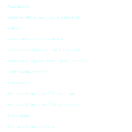
Váczi Gáborné
Személyes véleményem a vásárhelyi hímzésről
Galéria
Kondor Attila: Részesülés a létben II.
Földi Péter: A nagy kenyér — M. V. J. tiszteletére
Kósa Gergely: Négy per három — Bulcsú utca 21/A
Tamási Claudia: Képzelődés I.
Herbst Rudolf
Hódmezővásárhelyi Alkotóház: díszítőelem
Hódmezővásárhelyi Alkotóház: felújított pince
Módos Gábor
Hódmezővásárhelyi Alkotóház