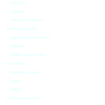
Emlékszámla
A kódfejtő
Az álmok nem öregszenek
Wilhelm József (Szerbia)
Hadd, hogy megérintsen a mersz
Kifehéredés
Leszállás a magas hintalóról
Kovács Szabina
Kirándulás a pusztában
Firenze
Galéria
id. Markó Károly: A puszta