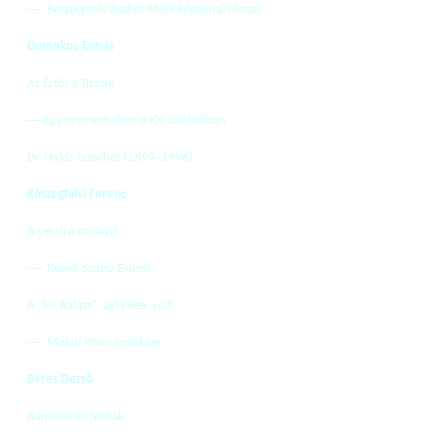
—
Beszélgetés Radics Márk képzőművésszel
Domokos Tamás
Az Értől a Tiszáig
—
Egy orvosnő élete a XX. században
Dr. Hajós Erzsébet (1899–1996)
Kőszegfalvi Ferenc
A versíró tanárnő
—
Képek Szabó Éváról
A "kis Balázs", aki Péter volt
—
Makai Péter emlékére
Béres Dezső
Bűnösök és férfiak