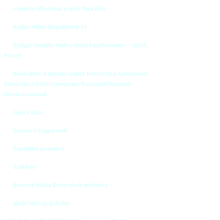
Mártélyi Alkotóház a Holt-Tisza felől
Radics Márk: Brigádgömb I/I
Szilágyi Gergely: Radics Márk képzőművész — 2016.
Portré
Bónis Béla: A Bethlen Gábor Református Gimnázium
Szőnyi utca felőli homlokzata Tuza László kerámia
domborművével
Fejér Csaba
Szomorú kisgyermek
Csendélet ecsettel II.
Szekéren
Börcsök Mária Teréz nővér emlékére
Vásárhelyi utcarészlet