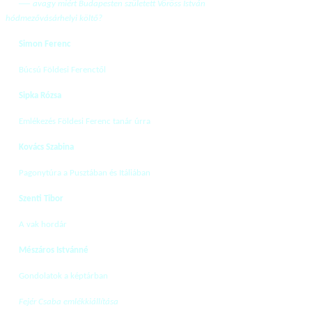
—
avagy miért Budapesten született Vöröss István
hódmezővásárhelyi költő?
Simon Ferenc
Búcsú Földesi Ferenctől
Sipka Rózsa
Emlékezés Földesi Ferenc tanár úrra
Kovács Szabina
Pagonytúra a Pusztában és Itáliában
Szenti Tibor
A vak hordár
Mészáros Istvánné
Gondolatok a képtárban
Fejér Csaba emlékkiállítása