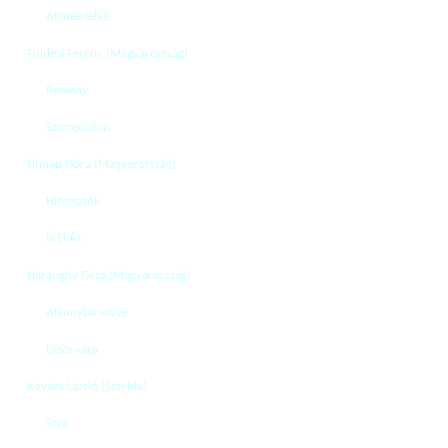
Akinek lelke
Földesi Ferenc (Magyarország)
Remény
Szümpozion
Ünnep Nóra (Magyarország)
Hitvesztők
Ív.El.Át
Haranghy Géza (Magyarország)
Alkonyba szőve
Déva vára
Kovács László (Szerbia)
Styx