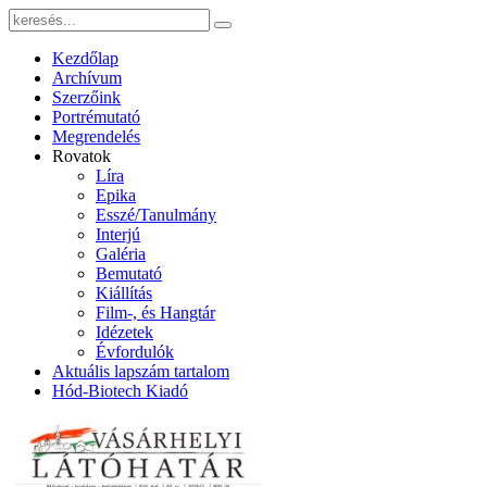
Kezdőlap
Archívum
Szerzőink
Portrémutató
Megrendelés
Rovatok
Líra
Epika
Esszé/Tanulmány
Interjú
Galéria
Bemutató
Kiállítás
Film-, és Hangtár
Idézetek
Évfordulók
Aktuális lapszám tartalom
Hód-Biotech Kiadó