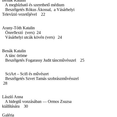
Benák Katalin
A megbízható és szerethető médium
Beszélgetés Rókus Ákossal, a Vásárhelyi
Televízió vezetőjével 22
Arany-Tóth Katalin
Önreflexió (vers) 24
Vásárhelyi utcák kövén (vers) 24
Benák Katalin
A tánc öröme
Beszélgetés Fogarassy Judit táncművésszel 25
SciArt – Scifi és művészet
Beszélgetés Szvet Tamás szobrászművésszel
28
László Anna
A hidegtű vonzásában — Ormos Zsuzsa
kiállítására 30
Galéria