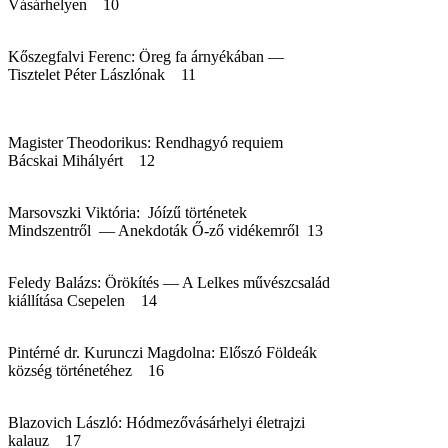
Vásárhelyen 10
Kőszegfalvi Ferenc: Öreg fa árnyékában —
Tisztelet Péter Lászlónak 11
Magister Theodorikus: Rendhagyó requiem
Bácskai Mihályért 12
Marsovszki Viktória: Jóízű történetek
Mindszentről — Anekdoták Ő-ző vidékemről 13
Feledy Balázs: Örökítés — A Lelkes művészcsalád
kiállítása Csepelen 14
Pintérné dr. Kurunczi Magdolna: Előszó Földeák
község történetéhez 16
Blazovich László: Hódmezővásárhelyi életrajzi
kalauz 17