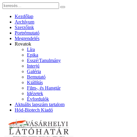
Kezdőlap
Archívum
Szerzőink
Portrémutató
Megrendelés
Rovatok
Líra
Epika
Esszé/Tanulmány
Interjú
Galéria
Bemutató
Kiállítás
Film-, és Hangtár
Idézetek
Évfordulók
Aktuális lapszám tartalom
Hód-Biotech Kiadó