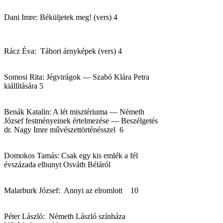
Dani Imre: Béküljetek meg! (vers) 4
Rácz Éva: Tábori árnyképek (vers) 4
Somosi Rita: Jégvirágok — Szabó Klára Petra
kiállítására 5
Benák Katalin: A lét misztériuma — Németh
József festményeinek értelmezése — Beszélgetés
dr. Nagy Imre művészettörténésszel 6
Domokos Tamás: Csak egy kis emlék a fél
évszázada elhunyt Osváth Béláról
Malarburk József: Annyi az elromlott 10
Péter László: Németh László színháza