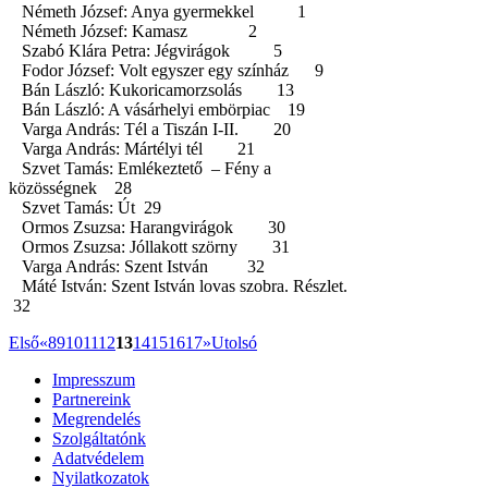
Németh József: Anya gyermekkel 1
Németh József: Kamasz 2
Szabó Klára Petra: Jégvirágok 5
Fodor József: Volt egyszer egy színház 9
Bán László: Kukoricamorzsolás 13
Bán László: A vásárhelyi embörpiac 19
Varga András: Tél a Tiszán I-II. 20
Varga András: Mártélyi tél 21
Szvet Tamás: Emlékeztető – Fény a
közösségnek 28
Szvet Tamás: Út 29
Ormos Zsuzsa: Harangvirágok 30
Ormos Zsuzsa: Jóllakott szörny 31
Varga András: Szent István 32
Máté István: Szent István lovas szobra. Részlet.
32
Első
«
8
9
10
11
12
13
14
15
16
17
»
Utolsó
Impresszum
Partnereink
Megrendelés
Szolgáltatónk
Adatvédelem
Nyilatkozatok