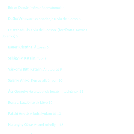
Béres Dezső
: Próza dédanyámnak 4
Duška Vrhovac
: Oslobađanje u Via del Corso 5
Felszabadulás a Via del Corsón: (fordította: Kovács
Jolánka) 5
Bauer Krisztina
: Áttörés 6
Szilágyi-P. Katalin
: Tubi 9
Várkonyi Kitti Katalin
: Állatbarát 9
Salánki Anikó
: Kép az állványon 10
Ács Gergely
: Ha a szobrok beszélni tudnának 11
Róna J. László
: Lélek köve 12
Pataki Anett
: A kulcslyukon át 13
Haranghy Géza
: Valami mindig... 13