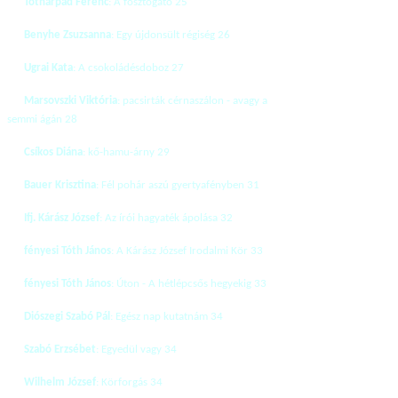
Tóthárpád Ferenc
: A fosztogató 25
Benyhe Zsuzsanna
: Egy újdonsült régiség 26
Ugrai Kata
: A csokoládésdoboz 27
Marsovszki Viktória
: pacsirták cérnaszálon - avagy a
semmi ágán 28
Csíkos Diána
: kő-hamu-árny 29
Bauer Krisztina
: Fél pohár aszú gyertyafényben 31
Ifj. Kárász József
: Az írói hagyaték ápolása 32
fényesi Tóth János
: A Kárász József Irodalmi Kör 33
fényesi Tóth János
:
Úton - A hétlépcsős hegyekig 33
Diószegi Szabó Pál
: Egész nap kutatnám 34
Szabó Erzsébet
: Egyedül vagy 34
Wilhelm József
: Körforgás 34