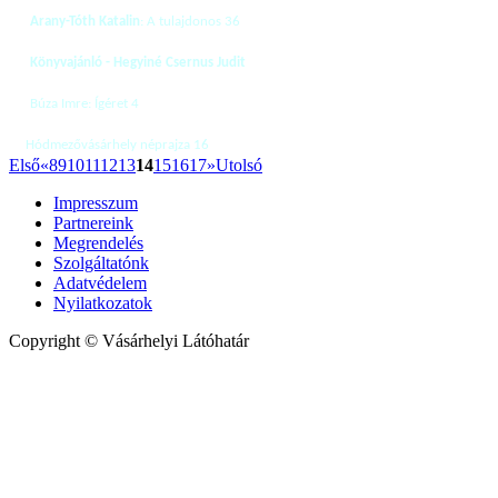
Arany-Tóth Katalin
: A tulajdonos 36
Könyvajánló - Hegyiné Csernus Judit
Búza Imre: Ígéret 4
Hódmezővásárhely néprajza 16
Első
«
8
9
10
11
12
13
14
15
16
17
»
Utolsó
Impresszum
Partnereink
Megrendelés
Szolgáltatónk
Adatvédelem
Nyilatkozatok
Copyright © Vásárhelyi Látóhatár