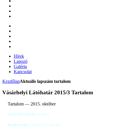
Hírek
Lapozó
Galéria
Kapcsolat
Kezdőlap
Aktuális lapszám tartalom
Vásárhelyi Látóhatár 2015/3 Tartalom
Tartalom — 2015. október
Arany-Tóth Katalin
: Indigó 2
Benák Katalin
: Őszikék XXI. század 3