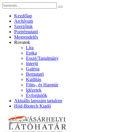
Kezdőlap
Archívum
Szerzőink
Portrémutató
Megrendelés
Rovatok
Líra
Epika
Esszé/Tanulmány
Interjú
Galéria
Bemutató
Kiállítás
Film-, és Hangtár
Idézetek
Évfordulók
Aktuális lapszám tartalom
Hód-Biotech Kiadó