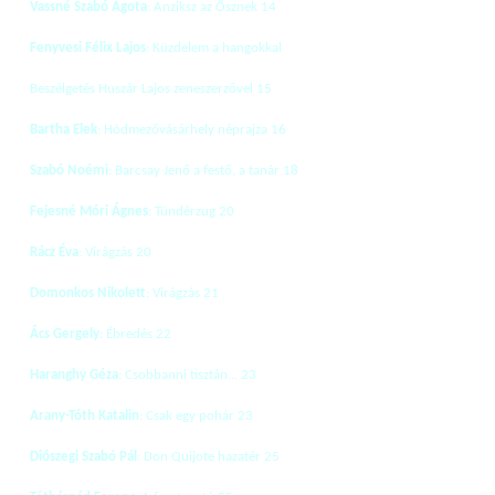
Vassné Szabó Ágota
: Anziksz az Ősznek 14
Fenyvesi Félix Lajos
: Küzdelem a hangokkal
Beszélgetés Huszár Lajos zeneszerzővel 15
Bartha Elek
: Hódmezővásárhely néprajza 16
Szabó Noémi
: Barcsay Jenő a festő, a tanár 18
Fejesné Móri Ágnes
: Tündérzug 20
Rácz Éva
: Virágzás 20
Domonkos Nikolett
: Virágzás 21
Ács Gergely
: Ébredés 22
Haranghy Géza
: Csobbanni tisztán... 23
Arany-Tóth Katalin
: Csak egy pohár 23
Diószegi Szabó Pál
: Don Quijote hazatér 25