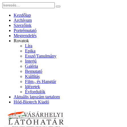
Kezdőlap
Archívum
Szerzőink
Portrémutató
Megrendelés
Rovatok
Líra
Epika
Esszé/Tanulmány
Interjú
Galéria
Bemutató
Kiállítás
Film-, és Hangtár
Idézetek
Évfordulók
Aktuális lapszám tartalom
Hód-Biotech Kiadó