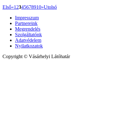
Első
«
1
2
3
4
5
6
7
8
9
10
»
Utolsó
Impresszum
Partnereink
Megrendelés
Szolgáltatónk
Adatvédelem
Nyilatkozatok
Copyright © Vásárhelyi Látóhatár