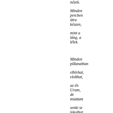
nézek.
Minden
percben
útra
készen,
mint a
láng, a
lélek.
Minden
pillanatban
elhívhat,
elolthat,
az én
Uram,
de
miattam
senki se
lakolhat.