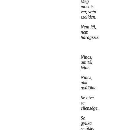
Még
most is
ver, szép
szelíden.
Nem fél,
nem
haragszik.
Nincs,
amitől
félne.
Nincs,
akit
gyűlölne.
Se híve
se
ellensége.
Se
gyilka
se ökle.