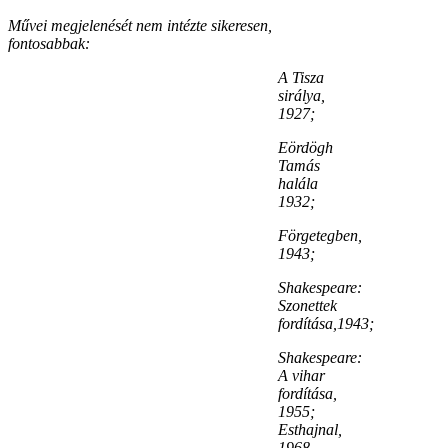
Művei megjelenését nem intézte sikeresen,
fontosabbak:
A Tisza
sirálya,
1927;
Eördögh
Tamás
halála
1932;
Förgetegben,
1943;
Shakespeare:
Szonettek
fordítása,1943;
Shakespeare:
A vihar
fordítása,
1955;
Esthajnal,
1968.