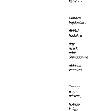
kelve - -
Minden
bujdosókra
üldöző
hadakra
úgy
nézek
mint
önmagamra
üldözött
vadakra.
Tegnap
is így
néztem,
holnap
is úgy