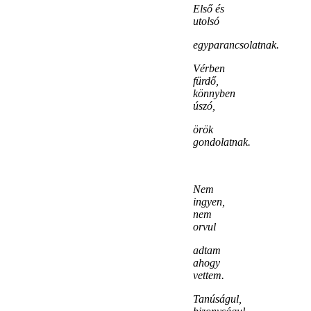
Első és
utolsó
egyparancsolatnak.
Vérben
fürdő,
könnyben
úszó,
örök
gondolatnak.
Nem
ingyen,
nem
orvul
adtam
ahogy
vettem.
Tanúságul,