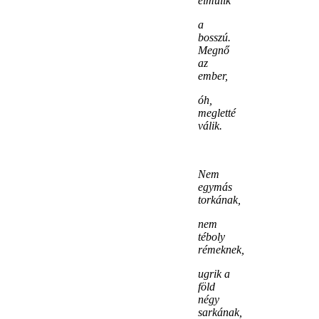
elmúlik
a
bosszú.
Megnő
az
ember,
óh,
megletté
válik.
Nem
egymás
torkának,
nem
téboly
rémeknek,
ugrik a
föld
négy
sarkának,