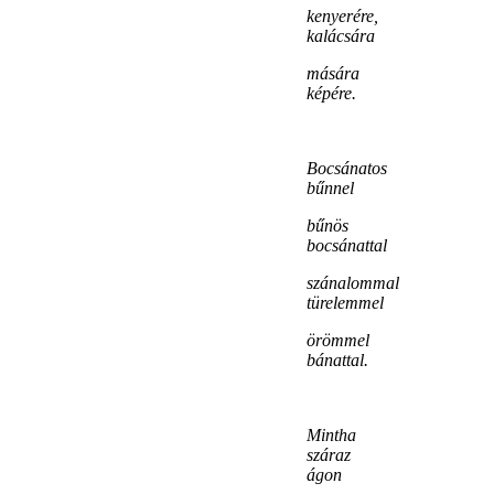
kenyerére,
kalácsára
mására
képére.
Bocsánatos
bűnnel
bűnös
bocsánattal
szánalommal
türelemmel
örömmel
bánattal.
Mintha
száraz
ágon