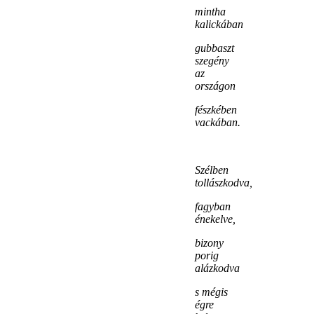
mintha
kalickában
gubbaszt
szegény
az
országon
fészkében
vackában.
Szélben
tollászkodva,
fagyban
énekelve,
bizony
porig
alázkodva
s mégis
égre