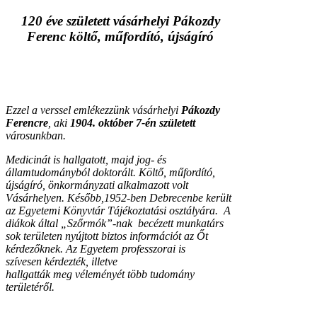
120 éve született vásárhelyi Pákozdy
Ferenc költő, műfordító, újságíró
Ezzel a verssel emlékezzünk vásárhelyi
Pákozdy
Ferencre
, aki
1904. október 7-én
született
városunkban.
Medicinát is hallgatott, majd jog- és
államtudományból doktorált. Költő, műfordító,
újságíró, önkormányzati alkalmazott volt
Vásárhelyen. Később,1952-ben Debrecenbe került
az Egyetemi Könyvtár Tájékoztatási osztályára. A
diákok által „Szőrmók”-nak becézett munkatárs
sok területen nyújtott biztos információt az Őt
kérdezőknek. Az Egyetem professzorai is
szívesen kérdezték, illetve
hallgatták meg véleményét több tudomány
területéről.