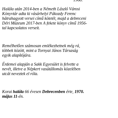
Halála után 2014-ben a Németh László Városi
Könyvtár adta ki vásárhelyi Pákozdy Ferenc
hátrahagyott versei című kötetét, majd a debreceni
Déri Múzeum 2017-ben A fekete könyv című 1956-
tal kapcsolatos verseit.
Remélhetően számosan emlékezhetnek még rá,
többek között, mint a Tornyai János Társaság
egyik alapítójára.
Érdemei alapján a Sakk Egyesület is felvette a
nevét, illetve a Népkert vasútállomás közelében
utcát neveztek el róla.
Korai
halála
66 évesen
Debrecenben
érte,
1970.
május 11
-én.