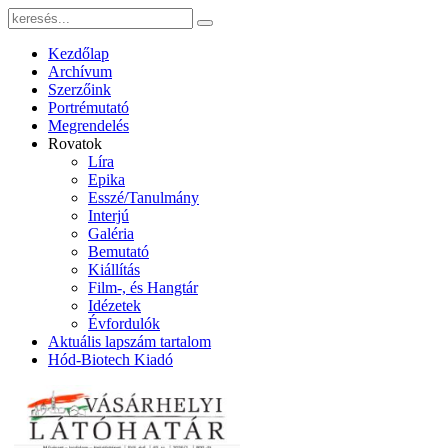
Kezdőlap
Archívum
Szerzőink
Portrémutató
Megrendelés
Rovatok
Líra
Epika
Esszé/Tanulmány
Interjú
Galéria
Bemutató
Kiállítás
Film-, és Hangtár
Idézetek
Évfordulók
Aktuális lapszám tartalom
Hód-Biotech Kiadó