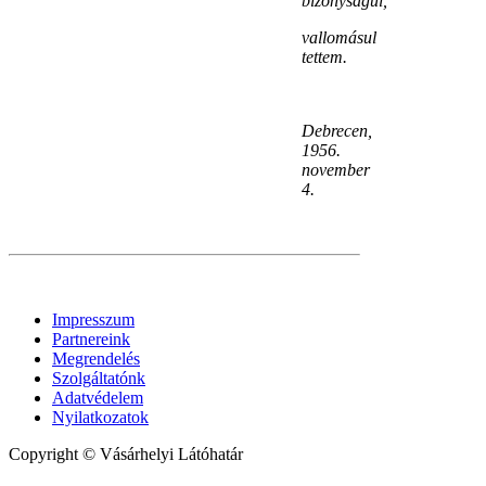
bizonyságul,
vallomásul
tettem.
Debrecen,
1956.
november
4.
Impresszum
Partnereink
Megrendelés
Szolgáltatónk
Adatvédelem
Nyilatkozatok
Copyright © Vásárhelyi Látóhatár