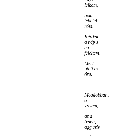
lelkem,
nem
tehetek
róla.
Kérdett
a nép s
én
feleltem.
Mert
ütött az
óra.
Megdobbant
a
szívem,
az a
beteg,
agg szív.