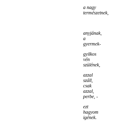
a nagy
természetnek,
anyjának,
a
gyermek-
gyilkos
vén
szülének,
azzal
száll,
csak
azzal,
perbe, -
ezt
hagyom
igének.