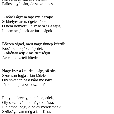
Pallosa gyémánt, de szíve nincs.
A hóhér ágyasa tapasztalt szajha,
Sebhelyes arcú, égetett átok,
Ő nem könyörül, hisz nem az a fajta,
Itt nem segítenek az imádságok.
Bőszen vigad, mert nagy ünnep készül:
Kosárba dobják a fejedet,
A bírónak adják ma fizetségül
Az életbe vetett hitedet.
Nagy lesz a kéj, de a vágy sikolya
Szorosan fogja a kín kötelét,
Oly sokat ér, ha a bárd mosolya
Jól kitanulja a szűz szerepét.
Ennyi a törvény, nem hitegetlek,
Oly sokan várnak még okulásra:
Elhiheted, hogy a bölcs szerelemnek
Szüksége van még a tanulásra.