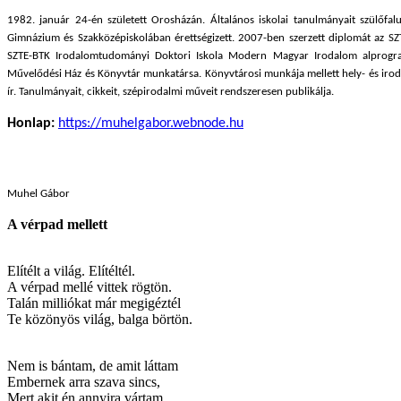
1982. január 24-én született Orosházán. Általános iskolai tanulmányait szülőfa
Gimnázium és Szakközépiskolában érettségizett. 2007-ben szerzett diplomát az S
SZTE-BTK Irodalomtudományi Doktori Iskola Modern Magyar Irodalom alprogram
Művelődési Ház és Könyvtár munkatársa. Könyvtárosi munkája mellett hely- és irodal
ír. Tanulmányait, cikkeit, szépirodalmi műveit rendszeresen publikálja.
Honlap:
https://muhelgabor.webnode.hu
Muhel Gábor
A vérpad mellett
Elítélt a világ. Elítéltél.
A vérpad mellé vittek rögtön.
Talán milliókat már megigéztél
Te közönyös világ, balga börtön.
Nem is bántam, de amit láttam
Embernek arra szava sincs,
Mert akit én annyira vártam,