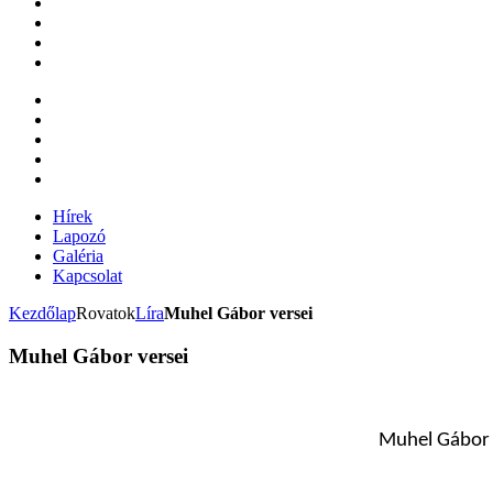
Hírek
Lapozó
Galéria
Kapcsolat
Kezdőlap
Rovatok
Líra
Muhel Gábor versei
Muhel Gábor versei
Muhel Gábor