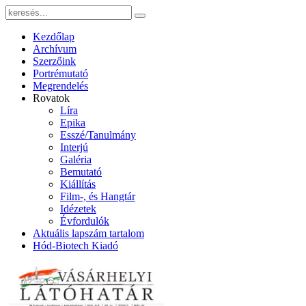
Kezdőlap
Archívum
Szerzőink
Portrémutató
Megrendelés
Rovatok
Líra
Epika
Esszé/Tanulmány
Interjú
Galéria
Bemutató
Kiállítás
Film-, és Hangtár
Idézetek
Évfordulók
Aktuális lapszám tartalom
Hód-Biotech Kiadó