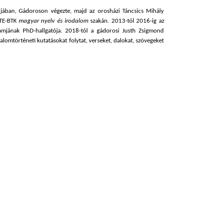
lujában, Gádoroson végezte, majd az orosházi Táncsics Mihály
ZTE-BTK
magyar nyelv és irodalom
szakán. 2013-tól 2016-ig az
jának PhD-hallgatója. 2018-tól a gádorosi Justh Zsigmond
omtörténeti kutatásokat folytat, verseket, dalokat, szövegeket