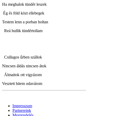
Ha meghalok tündér leszek
Ég és föld közt ellebegek
Testem lenn a porban holtan
Reá hullik tündértollam
Csillagos űrben szállok
Nincsen áldás nincsen átok
Álmaitok ott vigyázom
Vesztett hitem odavárom
Impresszum
Partnereink
Megrendelés