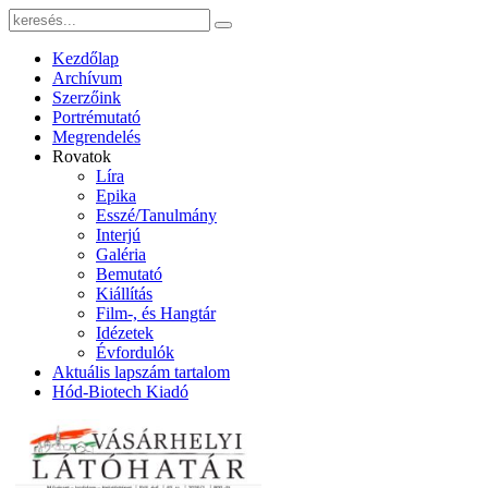
Kezdőlap
Archívum
Szerzőink
Portrémutató
Megrendelés
Rovatok
Líra
Epika
Esszé/Tanulmány
Interjú
Galéria
Bemutató
Kiállítás
Film-, és Hangtár
Idézetek
Évfordulók
Aktuális lapszám tartalom
Hód-Biotech Kiadó