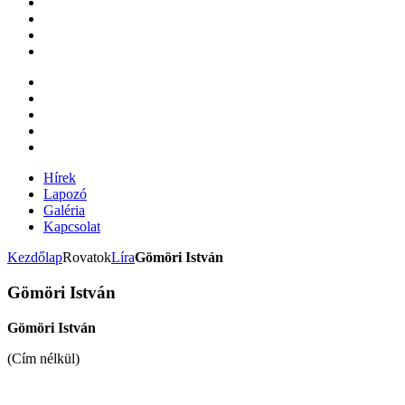
Hírek
Lapozó
Galéria
Kapcsolat
Kezdőlap
Rovatok
Líra
Gömöri István
Gömöri István
Gömöri István
(Cím nélkül)