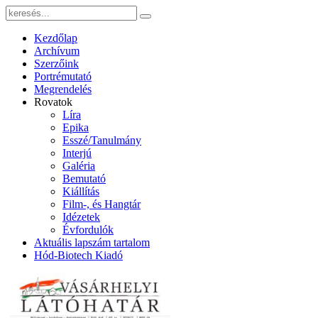
Kezdőlap
Archívum
Szerzőink
Portrémutató
Megrendelés
Rovatok
Líra
Epika
Esszé/Tanulmány
Interjú
Galéria
Bemutató
Kiállítás
Film-, és Hangtár
Idézetek
Évfordulók
Aktuális lapszám tartalom
Hód-Biotech Kiadó