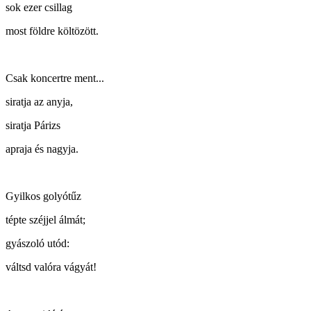
sok ezer csillag
most földre költözött.
Csak koncertre ment...
siratja az anyja,
siratja Párizs
apraja és nagyja.
Gyilkos golyótűz
tépte széjjel álmát;
gyászoló utód:
váltsd valóra vágyát!