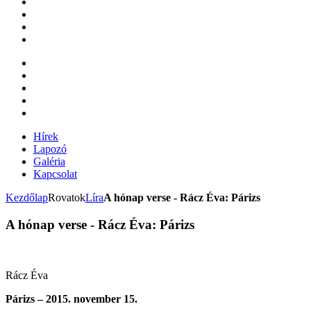
Hírek
Lapozó
Galéria
Kapcsolat
Kezdőlap
Rovatok
Líra
A hónap verse - Rácz Éva: Párizs
A hónap verse - Rácz Éva: Párizs
Rácz Éva
Párizs – 2015. november 15.