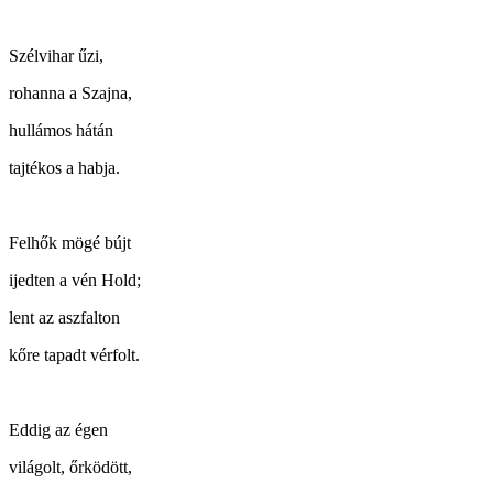
Szélvihar űzi,
rohanna a Szajna,
hullámos hátán
tajtékos a habja.
Felhők mögé bújt
ijedten a vén Hold;
lent az aszfalton
kőre tapadt vérfolt.
Eddig az égen
világolt, őrködött,