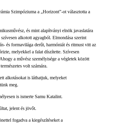
mia Szimpóziuma a „Horizont”-ot választotta a
usművész, és mint alapítványi elnök javaslatára
s szívesen alkotott agyagból. Elmondása szerint
- és formavilága derűt, harmóniát és ritmust vitt az
izte, melyekkel a falat díszítette. Szívesen
ét. Ahogy a művész személyisége a végletek között
 természetes volt számára.
tt alkotásokat is láthatjuk, melyeket
etünk meg.
mélyesen is ismerte Samu Katalint.
tat, jelent és jövőt.
nettel fogadva a kiegészítéseket a