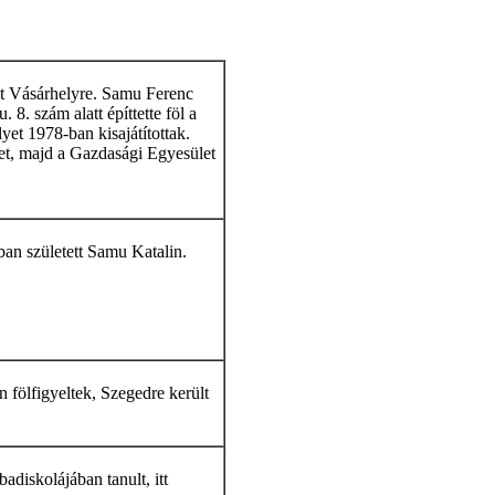
lt Vásárhelyre. Samu Ferenc
8. szám alatt építtette föl a
lyet 1978-ban kisajátítottak.
et, majd a Gazdasági Egyesület
n született Samu Katalin.
n fölfigyeltek, Szegedre került
diskolájában tanult, itt