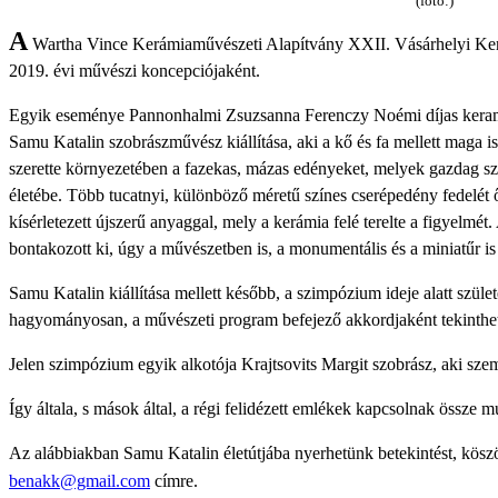
(fotó:)
A
Wartha Vince Kerámiaművészeti Alapítvány XXII. Vásárhelyi Kerá
2019. évi művészi koncepciójaként.
Egyik eseménye Pannonhalmi Zsuzsanna Ferenczy Noémi díjas keramik
Samu Katalin szobrászművész kiállítása, aki a kő és fa mellett maga i
szerette környezetében a fazekas, mázas edényeket, melyek gazdag szín
életébe. Több tucatnyi, különböző méretű színes cserépedény fedelét őr
kísérletezett újszerű anyaggal, mely a kerámia felé terelte a figyelm
bontakozott ki, úgy a művészetben is, a monumentális és a miniatűr is
Samu Katalin kiállítása mellett később, a szimpózium ideje alatt születe
hagyományosan, a művészeti program befejező akkordjaként tekinth
Jelen szimpózium egyik alkotója Krajtsovits Margit szobrász, aki sze
Így általa, s mások által, a régi felidézett emlékek kapcsolnak össze múl
Az alábbiakban Samu Katalin életútjába nyerhetünk betekintést, köszö
benakk@gmail.com
címre.