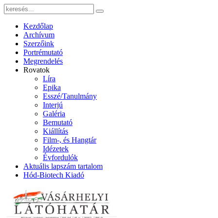
Kezdőlap
Archívum
Szerzőink
Portrémutató
Megrendelés
Rovatok
Líra
Epika
Esszé/Tanulmány
Interjú
Galéria
Bemutató
Kiállítás
Film-, és Hangtár
Idézetek
Évfordulók
Aktuális lapszám tartalom
Hód-Biotech Kiadó