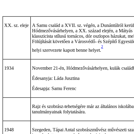
XX. sz. eleje
A Samu család a XVII. sz. végén, a Dunántúlról kerü
Hódmezővásárhelyen, a XX. század elején, a Mátyás u. 
klasszicista stílusú tornácos, dór oszlopos házukat, me
Fölújítását követően a Városvédő- és Szépítő Egyesül
2
helyi szervezete kapott benne helyet.
1934
November 21-én, Hódmezővásárhelyen, kulák családba
Édesanyja: Láda Jusztina
Édesapja: Samu Ferenc
Rajz és szobrász-tehetségére már az általános iskolába
tanulmányainak folytatására.
1948
Szegeden, Tápai Antal szobrászművész művészeti szaba