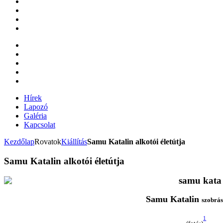
Hírek
Lapozó
Galéria
Kapcsolat
Kezdőlap
Rovatok
Kiállítás
Samu Katalin alkotói életútja
Samu Katalin alkotói életútja
Samu Katalin
szobrá
1