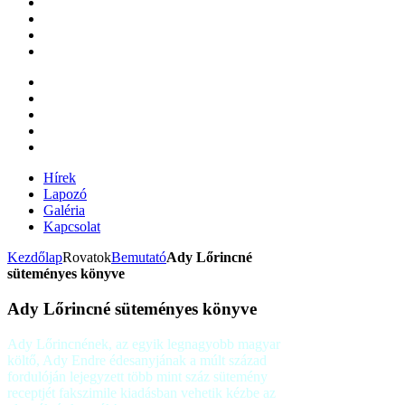
Hírek
Lapozó
Galéria
Kapcsolat
Kezdőlap
Rovatok
Bemutató
Ady Lőrincné
süteményes könyve
Ady Lőrincné süteményes könyve
Ady Lőrincnének, az egyik legnagyobb magyar
költő, Ady Endre édesanyjának a múlt század
fordulóján lejegyzett több mint száz sütemény
receptjét fakszimile kiadásban vehetik kézbe az