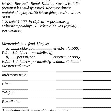
leírása. Bevezető: Benák Katalin. Kovács Katalin
(bemutatás) Szilágyi Enikő. Receptek átirata,
mutatók, fényképek. 56 fekete-fehér, részben színes
oldal
1-2. kötet 1.500,-Ft (áfával) + postaköltség
számozott példány: 1-2. kötet 2.000,-Ft (áfával) +
postaköltség
Megrendelem a fenti könyvet
a) .......példányban................ értékben (1.500,-
Ft/db 1-2. kötet + postaköltség).
b) .......példányban................. értékben (2.000,-
Ft/db 1-2. kötet + postaköltség) számozott, kötött!
Megrendelő neve:
..............................................................................................................
Intézmény neve:
..............................................................................................................
Címe:
..............................................................................................................
Telefon:
..............................................................................................................
E-mail cím:
..............................................................................................................
A kiadvány ára és a postaköltség átutalással