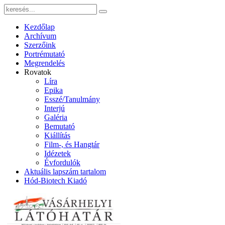
Kezdőlap
Archívum
Szerzőink
Portrémutató
Megrendelés
Rovatok
Líra
Epika
Esszé/Tanulmány
Interjú
Galéria
Bemutató
Kiállítás
Film-, és Hangtár
Idézetek
Évfordulók
Aktuális lapszám tartalom
Hód-Biotech Kiadó