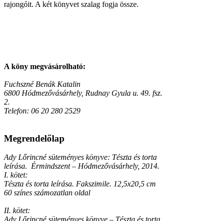
rajongóit. A két könyvet szalag fogja össze.
A köny megvásárolható:
Fuchszné Benák Katalin
6800 Hódmezővásárhely, Rudnay Gyula u. 49. fsz.
2.
Telefon: 06 20 280 2529
Megrendelőlap
Ady Lőrincné süteményes könyve: Tészta és torta
leírása. Érmindszent – Hódmezővásárhely, 2014.
I. kötet:
Tészta és torta leírása. Fakszimile. 12,5x20,5 cm
60 színes számozatlan oldal
II. kötet:
Ady Lőrincné süteményes könyve – Tészta és torta