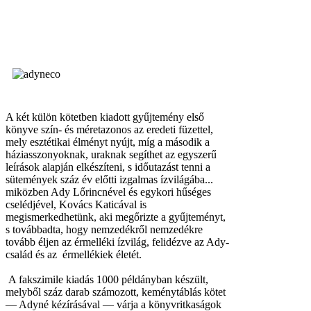
A két külön kötetben kiadott gyűjtemény első
könyve szín- és méretazonos az eredeti füzettel,
mely esztétikai élményt nyújt, míg a második a
háziasszonyoknak, uraknak segíthet az egyszerű
leírások alapján elkészíteni, s időutazást tenni a
sütemények száz év előtti izgalmas ízvilágába...
miközben Ady Lőrincnével és egykori hűséges
cselédjével, Kovács Katicával is
megismerkedhetünk, aki megőrizte a gyűjteményt,
s továbbadta, hogy nemzedékről nemzedékre
tovább éljen az érmelléki ízvilág, felidézve az Ady-
család és az érmellékiek életét.
A fakszimile kiadás 1000 példányban készült,
melyből száz darab számozott, keménytáblás kötet
— Adyné kézírásával — várja a könyvritkaságok