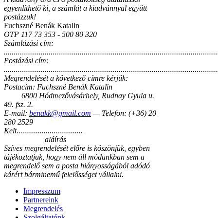
egyenlíthető ki, a számlát a kiadvánnyal együtt
postázzuk!
Fuchszné Benák Katalin
OTP 117 73 353 - 500 80 320
Számlázási cím:
..............................................................................................................
Postázási cím:
..............................................................................................................
Megrendelését a következő címre kérjük:
Postacím: Fuchszné Benák Katalin
6800 Hódmezővásárhely, Rudnay Gyula u.
49. fsz. 2.
E-mail:
benakk@gmail.com
— Telefon: (+36) 20
280 2529
Kelt..................................
aláírás
Szíves megrendelését előre is köszönjük, egyben
tájékoztatjuk, hogy nem áll módunkban sem a
megrendelő sem a posta hiányosságából adódó
kárért bárminemű felelősséget vállalni.
Impresszum
Partnereink
Megrendelés
Szolgáltatónk