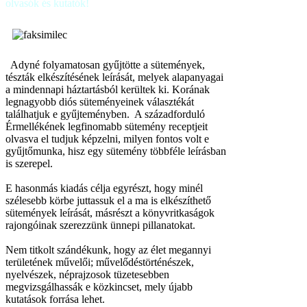
olvasók és kutatók!
Adyné folyamatosan gyűjtötte a sütemények,
tészták elkészítésének leírását, melyek alapanyagai
a mindennapi háztartásból kerültek ki. Korának
legnagyobb diós süteményeinek választékát
találhatjuk e gyűjteményben. A századforduló
Érmellékének legfinomabb sütemény receptjeit
olvasva el tudjuk képzelni, milyen fontos volt e
gyűjtőmunka, hisz egy sütemény többféle leírásban
is szerepel.
E hasonmás kiadás célja egyrészt, hogy minél
szélesebb körbe juttassuk el a ma is elkészíthető
sütemények leírását, másrészt a könyvritkaságok
rajongóinak szerezzünk ünnepi pillanatokat.
Nem titkolt szándékunk, hogy az élet megannyi
területének művelői; művelődéstörténészek,
nyelvészek, néprajzosok tüzetesebben
megvizsgálhassák e közkincset, mely újabb
kutatások forrása lehet.