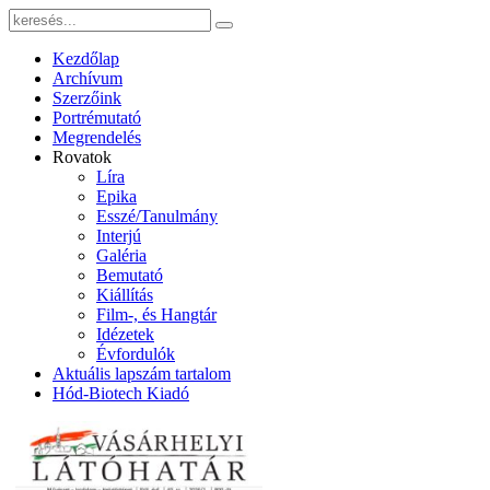
Kezdőlap
Archívum
Szerzőink
Portrémutató
Megrendelés
Rovatok
Líra
Epika
Esszé/Tanulmány
Interjú
Galéria
Bemutató
Kiállítás
Film-, és Hangtár
Idézetek
Évfordulók
Aktuális lapszám tartalom
Hód-Biotech Kiadó