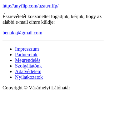
http://anyflip.com/uzau/nffp/
Észrevételét köszönettel fogadjuk, kérjük, hogy az
alábbi e-mail címre küldje:
benakk@gmail.com
Impresszum
Partnereink
Megrendelés
Szolgáltatónk
Adatvédelem
Nyilatkozatok
Copyright © Vásárhelyi Látóhatár