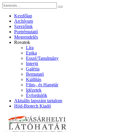
Kezdőlap
Archívum
Szerzőink
Portrémutató
Megrendelés
Rovatok
Líra
Epika
Esszé/Tanulmány
Interjú
Galéria
Bemutató
Kiállítás
Film-, és Hangtár
Idézetek
Évfordulók
Aktuális lapszám tartalom
Hód-Biotech Kiadó