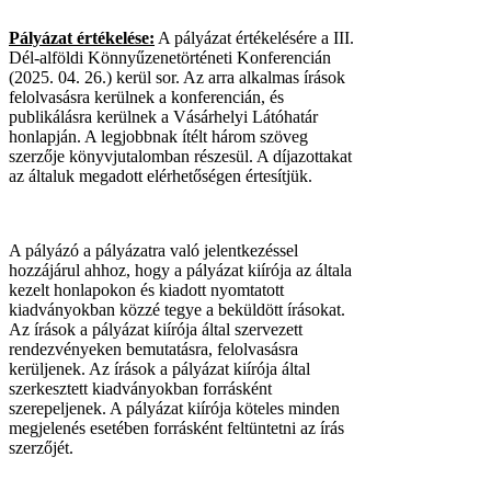
Pályázat értékelése:
A pályázat értékelésére a III.
Dél-alföldi Könnyűzenetörténeti Konferencián
(2025. 04. 26.) kerül sor. Az arra alkalmas írások
felolvasásra kerülnek a konferencián, és
publikálásra kerülnek a Vásárhelyi Látóhatár
honlapján. A legjobbnak ítélt három szöveg
szerzője könyvjutalomban részesül. A díjazottakat
az általuk megadott elérhetőségen értesítjük.
A pályázó a pályázatra való jelentkezéssel
hozzájárul ahhoz, hogy a pályázat kiírója az általa
kezelt honlapokon és kiadott nyomtatott
kiadványokban közzé tegye a beküldött írásokat.
Az írások a pályázat kiírója által szervezett
rendezvényeken bemutatásra, felolvasásra
kerüljenek. Az írások a pályázat kiírója által
szerkesztett kiadványokban forrásként
szerepeljenek. A pályázat kiírója köteles minden
megjelenés esetében forrásként feltüntetni az írás
szerzőjét.