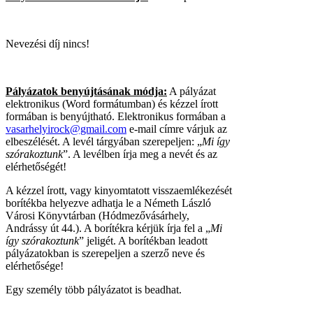
Nevezési díj nincs!
Pályázatok benyújtásának módja:
A pályázat
elektronikus (Word formátumban) és kézzel írott
formában is benyújtható. Elektronikus formában a
vasarhelyirock@gmail.com
e-mail címre várjuk az
elbeszélését. A levél tárgyában szerepeljen: „
Mi így
szórakoztunk
”. A levélben írja meg a nevét és az
elérhetőségét!
A kézzel írott, vagy kinyomtatott visszaemlékezését
borítékba helyezve adhatja le a Németh László
Városi Könyvtárban (Hódmezővásárhely,
Andrássy út 44.). A borítékra kérjük írja fel a „
Mi
így szórakoztunk
” jeligét. A borítékban leadott
pályázatokban is szerepeljen a szerző neve és
elérhetősége!
Egy személy több pályázatot is beadhat.