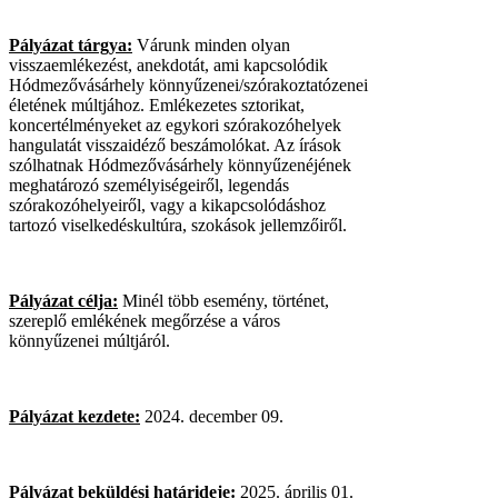
Pályázat tárgya:
Várunk minden olyan
visszaemlékezést, anekdotát, ami kapcsolódik
Hódmezővásárhely könnyűzenei/szórakoztatózenei
életének múltjához. Emlékezetes sztorikat,
koncertélményeket az egykori szórakozóhelyek
hangulatát visszaidéző beszámolókat. Az írások
szólhatnak Hódmezővásárhely könnyűzenéjének
meghatározó személyiségeiről, legendás
szórakozóhelyeiről, vagy a kikapcsolódáshoz
tartozó viselkedéskultúra, szokások jellemzőiről.
Pályázat célja:
Minél több esemény, történet,
szereplő emlékének megőrzése a város
könnyűzenei múltjáról.
Pályázat kezdete:
2024. december 09.
Pályázat beküldési határideje:
2025. április 01.