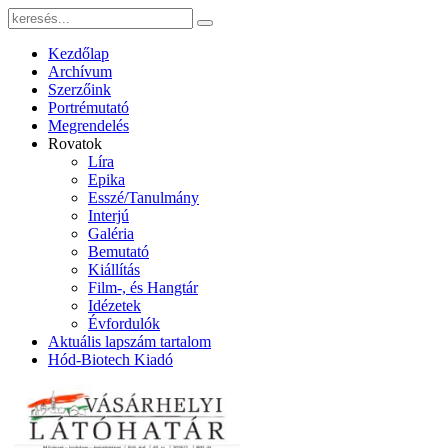
Kezdőlap
Archívum
Szerzőink
Portrémutató
Megrendelés
Rovatok
Líra
Epika
Esszé/Tanulmány
Interjú
Galéria
Bemutató
Kiállítás
Film-, és Hangtár
Idézetek
Évfordulók
Aktuális lapszám tartalom
Hód-Biotech Kiadó