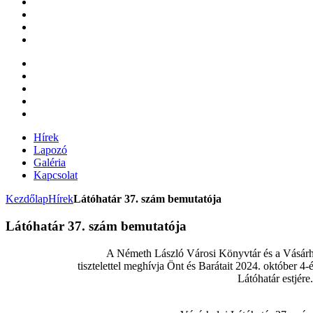
Hírek
Lapozó
Galéria
Kapcsolat
Kezdőlap
Hírek
Látóhatár 37. szám bemutatója
Látóhatár 37. szám bemutatója
A Németh László Városi Könyvtár és a Vásárh
tisztelettel meghívja Önt és Barátait 2024. október 
Látóhatár estjére