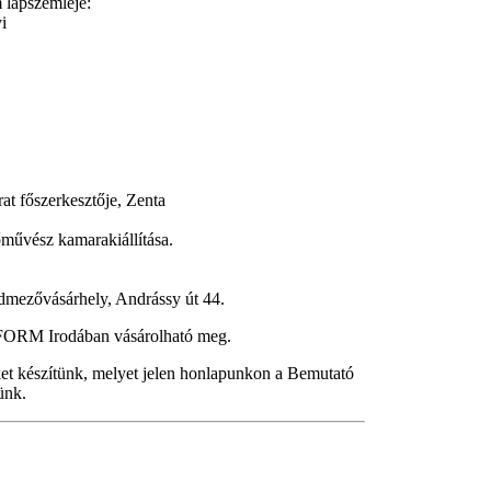
 lapszemléje:
i
irat főszerkesztője, Zenta
művész kamarakiállítása.
mezővásárhely, Andrássy út 44.
FORM Irodában vásárolható meg.
ket készítünk, melyet jelen honlapunkon a Bemutató
ünk.