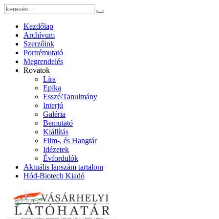
Kezdőlap
Archívum
Szerzőink
Portrémutató
Megrendelés
Rovatok
Líra
Epika
Esszé/Tanulmány
Interjú
Galéria
Bemutató
Kiállítás
Film-, és Hangtár
Idézetek
Évfordulók
Aktuális lapszám tartalom
Hód-Biotech Kiadó