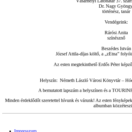
Vásárhelyi Látóhatár 37. szám
Dr. Nagy Gyöngy
történész, tanár
Vendégeink:
Rárósi Anita
színésznő
Beszédes István
József Attila-díjas költő, a „zEtna” folyó
Az esten megtekinthető Erdős Péter képző
Helyszín: Németh László Városi Könyvtár – Hód
A bemutatott lapszám a helyszínen és a TOURIN
Minden érdeklődőt szeretettel hívunk és várunk! Az esten fényképe
albumban közzétesz
Impresszum