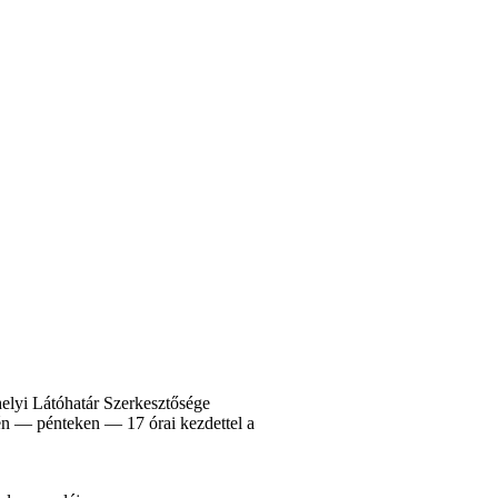
elyi Látóhatár Szerkesztősége
4-én — pénteken — 17 órai kezdettel a
.