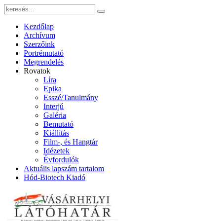
Kezdőlap
Archívum
Szerzőink
Portrémutató
Megrendelés
Rovatok
Líra
Epika
Esszé/Tanulmány
Interjú
Galéria
Bemutató
Kiállítás
Film-, és Hangtár
Idézetek
Évfordulók
Aktuális lapszám tartalom
Hód-Biotech Kiadó