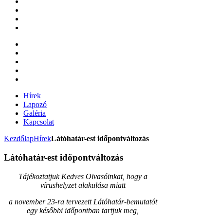
Hírek
Lapozó
Galéria
Kapcsolat
Kezdőlap
Hírek
Látóhatár-est időpontváltozás
Látóhatár-est időpontváltozás
Tájékoztatjuk Kedves Olvasóinkat, hogy a
vírushelyzet alakulása miatt
a november 23-ra tervezett Látóhatár-bemutatót
egy későbbi időpontban tartjuk meg,