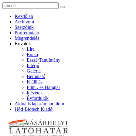
Kezdőlap
Archívum
Szerzőink
Portrémutató
Megrendelés
Rovatok
Líra
Epika
Esszé/Tanulmány
Interjú
Galéria
Bemutató
Kiállítás
Film-, és Hangtár
Idézetek
Évfordulók
Aktuális lapszám tartalom
Hód-Biotech Kiadó