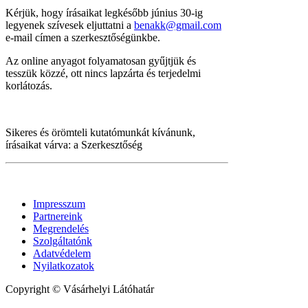
Kérjük, hogy írásaikat legkésőbb június 30-ig
legyenek szívesek eljuttatni a
benakk@gmail.com
e-mail címen a szerkesztőségünkbe.
Az online anyagot folyamatosan gyűjtjük és
tesszük közzé, ott nincs lapzárta és terjedelmi
korlátozás.
Sikeres és örömteli kutatómunkát kívánunk,
írásaikat várva: a Szerkesztőség
Impresszum
Partnereink
Megrendelés
Szolgáltatónk
Adatvédelem
Nyilatkozatok
Copyright © Vásárhelyi Látóhatár