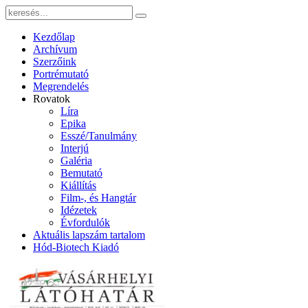
Kezdőlap
Archívum
Szerzőink
Portrémutató
Megrendelés
Rovatok
Líra
Epika
Esszé/Tanulmány
Interjú
Galéria
Bemutató
Kiállítás
Film-, és Hangtár
Idézetek
Évfordulók
Aktuális lapszám tartalom
Hód-Biotech Kiadó