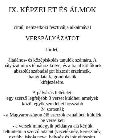
IX. KÉPZELET ÉS ÁLMOK
című, nemzetközi fesztiválja alkalmával
VERSPÁLYÁZATOT
hirdet,
általános- és középiskolás tanulók számára. A
pályázat nincs témához kötve, és a fiatal költőknek
abszolút szabadságot biztosít érzelmeik,
hangulataik, gondolataik
kifejezésére.
A pályázás feltételei:
egy szerző legfeljebb 3 verset küldhet, amelyek
közül egyik sem lehet hosszabb
24 sorosnál;
- a Magyarországon élő szerzők e-mailben küldjék
be verseiket;
- a versek mindegyik példánya alá kérjük
feltüntetni a szerző adatait (vezetéknév, keresztnév,
osztály, iskola neve, helység és irányítószám,