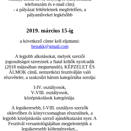
telefonszám és e-mail cím);
- a pályázat feltételeinek megfelelően, a
pályaműveket legkésőbb
2019. március 15-ig
a következő címre kell eljuttatni:
benakk@gmail.com
A legjobb alkotásokat, melyek szerzői
jogosultságot szereznek a fiatal költők nyolcadik
(2018 májusában megtartandó), KÉPZELET ÉS
ÁLMOK című, nemzetközi fesztiválján való
részvételre, a szakzsűri három kategóriába sorolja:
I-IV. osztályosok,
V-VIII. osztályosok,
középiskolások kategóriája.
A legsikeresebb, I-VIII. osztályos szerzők
oklevélben és könyvcsomagban részesülnek, a
legjobb középiskolás szerző ajándékutazást nyer. A
Fesztivál versantológiájában megjelentetjük a
legsikeresebb költeményeket...