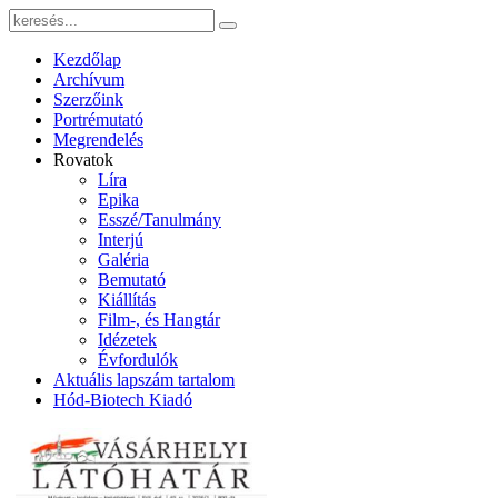
Kezdőlap
Archívum
Szerzőink
Portrémutató
Megrendelés
Rovatok
Líra
Epika
Esszé/Tanulmány
Interjú
Galéria
Bemutató
Kiállítás
Film-, és Hangtár
Idézetek
Évfordulók
Aktuális lapszám tartalom
Hód-Biotech Kiadó