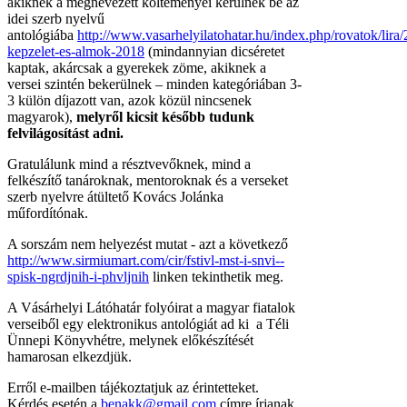
akiknek a megnevezett
költeményei kerülnek be az
idei szerb nyelvű
antológiába
http://www.vasarhelyilatohatar.hu/index.php/rovatok/lira/
kepzelet-es-almok-2018
(mindannyian dicséretet
kaptak, akárcsak a gyerekek zöme, akiknek a
versei szintén bekerülnek – minden kategóriában 3-
3 külön díjazott van, azok közül nincsenek
magyarok),
melyről kicsit később tudunk
felvilágosítást adni.
Gratulálunk mind a résztvevőknek, mind a
felkészítő tanároknak, mentoroknak és a verseket
szerb nyelvre átültető Kovács Jolánka
műfordítónak.
A sorszám nem helyezést mutat - azt a következő
http://www.sirmiumart.com/cir/fstivl-mst-i-snvi--
spisk-ngrdjnih-i-phvljnih
linken tekinthetik meg.
A Vásárhelyi Látóhatár folyóirat a magyar fiatalok
verseiből egy elektronikus antológiát ad ki a Téli
Ünnepi Könyvhétre, melynek előkészítését
hamarosan elkezdjük.
Erről e-mailben tájékoztatjuk az érintetteket.
Kérdés esetén a
benakk@gmail.com
címre írjanak,