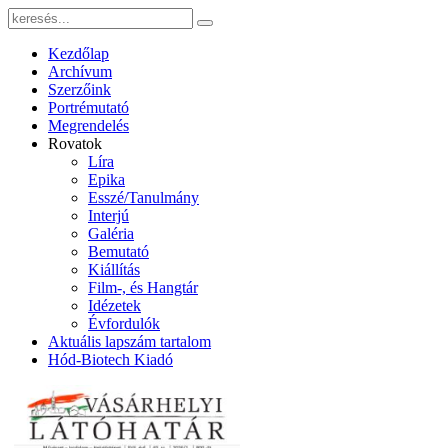
Kezdőlap
Archívum
Szerzőink
Portrémutató
Megrendelés
Rovatok
Líra
Epika
Esszé/Tanulmány
Interjú
Galéria
Bemutató
Kiállítás
Film-, és Hangtár
Idézetek
Évfordulók
Aktuális lapszám tartalom
Hód-Biotech Kiadó