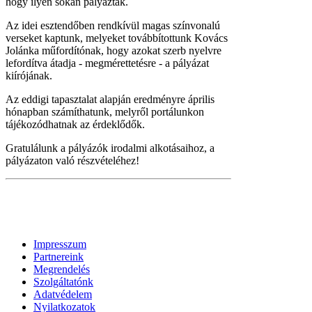
hogy ilyen sokan pályáztak.
Az idei esztendőben rendkívül magas színvonalú
verseket kaptunk, melyeket továbbítottunk Kovács
Jolánka műfordítónak, hogy azokat szerb nyelvre
lefordítva átadja - megmérettetésre - a pályázat
kiírójának.
Az eddigi tapasztalat alapján eredményre április
hónapban számíthatunk, melyről portálunkon
tájékozódhatnak az érdeklődők.
Gratulálunk a pályázók irodalmi alkotásaihoz, a
pályázaton való részvételéhez!
Impresszum
Partnereink
Megrendelés
Szolgáltatónk
Adatvédelem
Nyilatkozatok