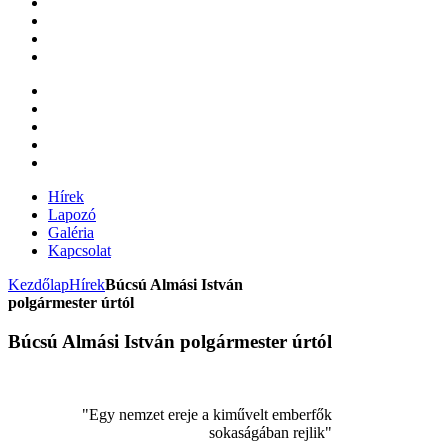
Hírek
Lapozó
Galéria
Kapcsolat
Kezdőlap
Hírek
Búcsú Almási István
polgármester úrtól
Búcsú Almási István polgármester úrtól
"Egy nemzet ereje a kiművelt emberfők
sokaságában rejlik"