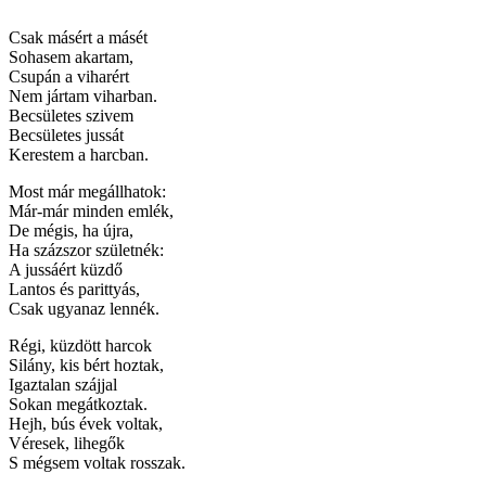
Csak másért a másét
Sohasem akartam,
Csupán a viharért
Nem jártam viharban.
Becsületes szivem
Becsületes jussát
Kerestem a harcban.
Most már megállhatok:
Már-már minden emlék,
De mégis, ha újra,
Ha százszor születnék:
A jussáért küzdő
Lantos és parittyás,
Csak ugyanaz lennék.
Régi, küzdött harcok
Silány, kis bért hoztak,
Igaztalan szájjal
Sokan megátkoztak.
Hejh, bús évek voltak,
Véresek, lihegők
S mégsem voltak rosszak.