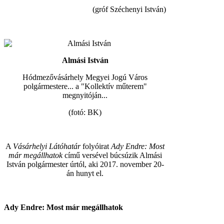
(gróf Széchenyi István)
Almási István
Hódmezővásárhely Megyei Jogú Város
polgármestere... a "Kollektív műterem"
megnyitóján...
(fotó: BK)
A
Vásárhelyi Látóhatár
folyóirat
Ady Endre: Most
már megállhatok
című versével búcsúzik Almási
István polgármester úrtól, aki 2017. november 20-
án hunyt el.
Ady Endre: Most már megállhatok