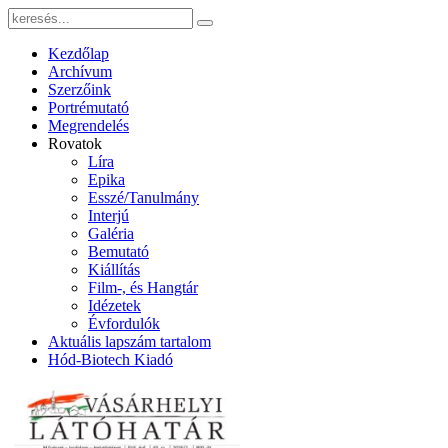
Kezdőlap
Archívum
Szerzőink
Portrémutató
Megrendelés
Rovatok
Líra
Epika
Esszé/Tanulmány
Interjú
Galéria
Bemutató
Kiállítás
Film-, és Hangtár
Idézetek
Évfordulók
Aktuális lapszám tartalom
Hód-Biotech Kiadó