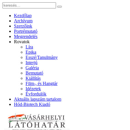
Kezdőlap
Archívum
Szerzőink
Portrémutató
Megrendelés
Rovatok
Líra
Epika
Esszé/Tanulmány
Interjú
Galéria
Bemutató
Kiállítás
Film-, és Hangtár
Idézetek
Évfordulók
Aktuális lapszám tartalom
Hód-Biotech Kiadó