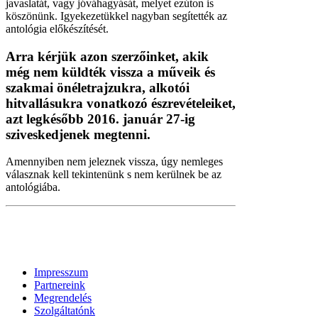
javaslatát, vagy jóváhagyását, melyet ezúton is
köszönünk. Igyekezetükkel nagyban segítették az
antológia előkészítését.
Arra kérjük azon szerzőinket, akik
még nem küldték vissza a műveik és
szakmai önéletrajzukra, alkotói
hitvallásukra vonatkozó észrevételeiket,
azt legkésőbb 2016. január 27-ig
sziveskedjenek megtenni.
Amennyiben nem jeleznek vissza, úgy nemleges
válasznak kell tekintenünk s nem kerülnek be az
antológiába.
Impresszum
Partnereink
Megrendelés
Szolgáltatónk