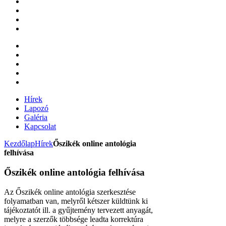
Hírek
Lapozó
Galéria
Kapcsolat
Kezdőlap
Hírek
Őszikék online antológia
felhívása
Őszikék online antológia felhívása
Az Őszikék online antológia szerkesztése
folyamatban van, melyről kétszer küldtünk ki
tájékoztatót ill. a gyűjtemény tervezett anyagát,
melyre a szerzők többsége leadta korrektúra